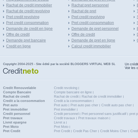
Rachat de credit immobilier
Rachat pret personnel
Rachat de credit revolving
Rachat de pret
Pret credit revolving
Pret credit revolving
Pret credit consommation
Pret credit consommation
Demande de credit en ligne
Demande de pret personnel
Offre de credit
Offre de credit
Demande pret bancaire
Demande de pret en ligne
Credit en ligne
Calcul credit immobilier
Copyright 2004-2025 - Site édité par la société BLOGGERS VIRTUAL WEB SL
Un crédi
Voir les 
Credit Renouvelable
Credit revolving
Compte Bancaire
Compte bancaire en ligne
Rachat de credit
Rachat de credit
Rachat de credit immobilier
Credit a la consommation
Credit a la consommation
Pret auto
Pret auto
Pret auto pas cher
Credit auto pas cher
Pret immobilier
Pret immobilier
Credit personnel
Credit personnel
Pret personnel sans justificatif
pret 
Pret travaux
Credit travaux
Pret travaux maison
Livret epargne
Livret a
Pret Moto
Pret Moto
Pret Credit
Pret Credit
Credit Pas Cher
Credit Moins Cher
Cred