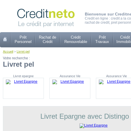
Bienvenue sur Creditn
Credit en ligne : credit a la
rachat de credit, pret personn
Prêt
Rachat de
Crédit
Prêt
Crédit
Personnel
Crédit
Renouvelable
Travaux
Immobili
Accueil
>
Livret pel
Votre recherche :
Livret pel
Livret epargne
Assurance Vie
Assurance Vie
Livret Epargne avec Distingo