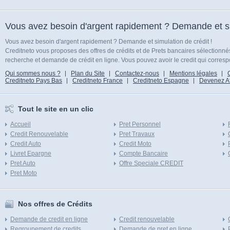
Vous avez besoin d'argent rapidement ? Demande et sim
Vous avez besoin d'argent rapidement ? Demande et simulation de crédit !
Creditneto vous proposes des offres de crédits et de Prets bancaires sélectionn
recherche et demande de crédit en ligne. Vous pouvez avoir le credit qui corresp
Qui sommes nous ?
Plan du Site
Contactez-nous
Mentions légales
Creditneto Pays Bas
Creditneto France
Creditneto Espagne
Devenez Affi
Tout le site en un clic
Accueil
Pret Personnel
Credit Renouvelable
Pret Travaux
Credit Auto
Credit Moto
Livret Epargne
Compte Bancaire
Pret Auto
Offre Speciale CREDIT
Pret Moto
Nos offres de Crédits
Demande de credit en ligne
Credit renouvelable
Regroupement de credits
Demande de pret en ligne