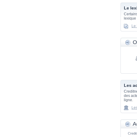
Le lex
Certain
lexique
Le 
O
Les ac
Creditn
des acte
ligne.
Les
A
Credit