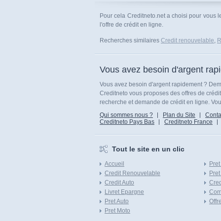
Pour cela Creditneto.net a choisi pour vous l
l'offre de crédit en ligne.
Recherches similaires
Credit renouvelable
,
R
Vous avez besoin d'argent rap
Vous avez besoin d'argent rapidement ? Dema
Creditneto vous proposes des offres de crédi
recherche et demande de crédit en ligne. Vous
Qui sommes nous ?
Plan du Site
Conta
Creditneto Pays Bas
Creditneto France
Tout le site en un clic
Accueil
Pret
Credit Renouvelable
Pret
Credit Auto
Cred
Livret Epargne
Com
Pret Auto
Offr
Pret Moto