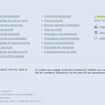
it renouvelable
Credit pret personnel
L'assi
pour to
nde de pret en ligne
Pret personnel
at pret personnel
Besoin d'argent rapidement
Tous
at de pret
Taux de credit
Les a
 credit revolving
Simulation pret personnel
Lexi
 credit consommation
Simulateur credit immobilier
ande de pret personnel
Emprunt consommation
e de credit
Demande de pret immo
nde de pret en ligne
Credit immobilier en ligne
ul credit immobilier
 BLOGGERS VIRTUAL WEB SL
Un crédit vous engage et doit être remboursé. Vérifiez vos 
Voir les conditions financières sur les sites de nos partenaires
 en ligne
Rachat de credit immobilier
sommation
auto pas cher
Credit auto pas cher