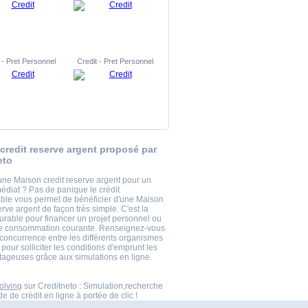
 - Pret Personnel
Credit - Pret Personnel
credit reserve argent proposé par
eto
une Maison credit reserve argent pour un
édiat ? Pas de panique le crédit
ble vous permet de bénéficier d'une Maison
erve argent de façon très simple. C'est la
durable pour financer un projet personnel ou
e consommation courante. Renseignez-vous
 concurrence entre les différents organismes
 pour solliciter les conditions d'emprunt les
tageuses grâce aux simulations en ligne.
olving
sur Creditneto : Simulation,recherche
 de crédit en ligne à portée de clic !