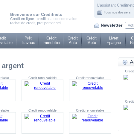
L'assistant Creditneto
Tous nos dossiers
Bienvenue sur Creditneto
Credit en ligne : credit a la consommation,
rachat de credit, pret personnel.
Newsletter
édit
Prêt
Crédit
Crédit
Crédit
Livret
C
velable
Travaux
Immobilier
Auto
Moto
Epargne
Ba
A
 argent
Credit
velable
Credit renouvelable
Credit renouvelable
Credit
velable
Credit renouvelable
Credit renouvelable