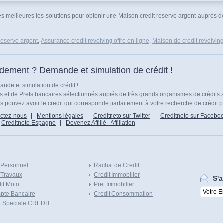
es meilleures les solutions pour obtenir une Maison credit reserve argent auprès 
eserve argent
,
Assurance credit revolving offre en ligne
,
Maison de credit revolvin
idement ? Demande et simulation de crédit !
nde et simulation de crédit !
ts et de Prets bancaires sélectionnés auprés de très grands organismes de crédits 
 pouvez avoir le credit qui corresponde parfaitement à votre recherche de crédit p
ctez-nous
Mentions légales
Creditneto sur Twitter
Creditneto sur Facebo
Creditneto Espagne
Devenez Affilié - Affiliation
 Personnel
Rachat de Credit
 Travaux
Credit Immobilier
S'a
it Moto
Pret Immobilier
pte Bancaire
Credit Consommation
e Speciale CREDIT