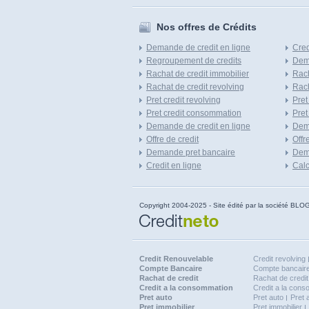
Nos offres de Crédits
Demande de credit en ligne
Cred
Regroupement de credits
Dema
Rachat de credit immobilier
Rach
Rachat de credit revolving
Rach
Pret credit revolving
Pret
Pret credit consommation
Pret
Demande de credit en ligne
Dem
Offre de credit
Offr
Demande pret bancaire
Dema
Credit en ligne
Calc
Copyright 2004-2025 - Site édité par la société
Credit Renouvelable
Credit revolving
Compte Bancaire
Compte bancaire
Rachat de credit
Rachat de credit
Credit a la consommation
Credit a la con
Pret auto
Pret auto
Pret 
Pret immobilier
Pret immobilier