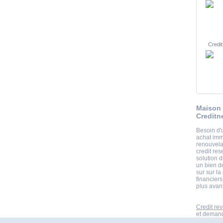
Credit
Maison 
Creditn
Besoin d'
achat imm
renouvela
credit res
solution 
un bien d
sur sur la
financiers
plus avan
Credit rev
et demande