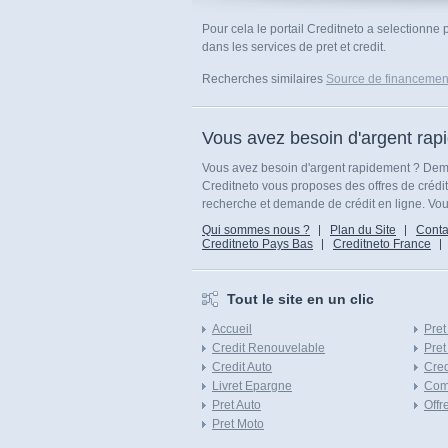
Pour cela le portail Creditneto a selectionne
dans les services de pret et credit.
Recherches similaires
Source de financemen
Vous avez besoin d'argent rap
Vous avez besoin d'argent rapidement ? Dema
Creditneto vous proposes des offres de crédi
recherche et demande de crédit en ligne. Vous
Qui sommes nous ?
Plan du Site
Conta
Creditneto Pays Bas
Creditneto France
Tout le site en un clic
Accueil
Pret
Credit Renouvelable
Pret
Credit Auto
Cred
Livret Epargne
Com
Pret Auto
Offr
Pret Moto