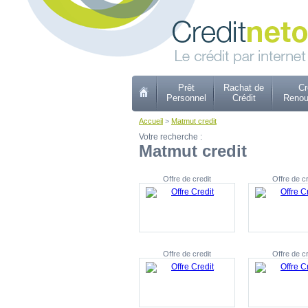
Prêt
Rachat de
Cr
Personnel
Crédit
Renou
Accueil
>
Matmut credit
Votre recherche :
Matmut credit
Offre de credit
Offre de cr
Offre de credit
Offre de cr