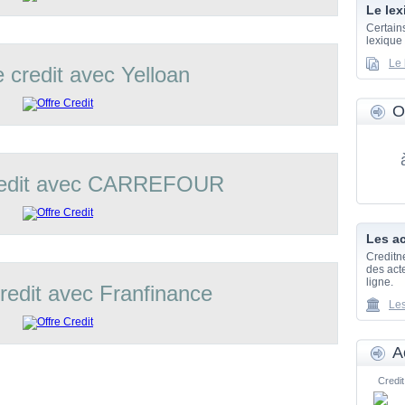
Le lex
Certain
lexique
Le 
e credit avec Yelloan
O
credit avec CARREFOUR
Les ac
Creditn
des acte
ligne.
credit avec Franfinance
Les
A
Credit