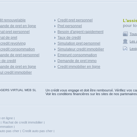
it renouvelable
Credit pret personnel
L'assi
pour to
nde de pret en ligne
Pret personnel
at pret personnel
Besoin d'argent rapidement
Tous
at de pret
Taux de credit
Les a
 credit revolving
Simulation pret personnel
Lexi
 credit consommation
Simulateur credit immobilier
ande de pret personnel
Emprunt consommation
e de credit
Demande de pret immo
nde de pret en ligne
Credit immobilier en ligne
ul credit immobilier
 BLOGGERS VIRTUAL WEB SL
Un crédit vous engage et doit être remboursé. Vérifiez vos 
Voir les conditions financières sur les sites de nos partenaires
 en ligne
Rachat de credit immobilier
sommation
auto pas cher
Credit auto pas cher