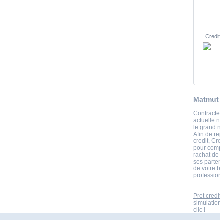
Credit
Matmut 
Contracter
actuelle n
le grand 
Afin de r
credit, C
pour compa
rachat de
ses parte
de votre b
professio
Pret credi
simulatio
clic !