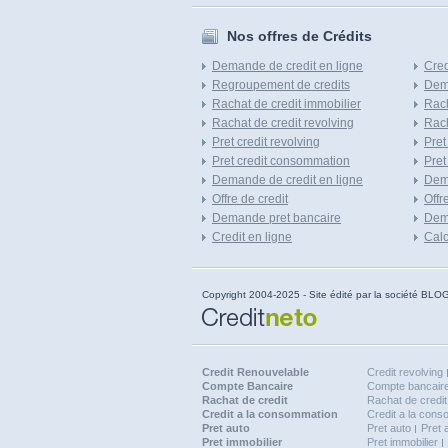
Nos offres de Crédits
Demande de credit en ligne
Cred
Regroupement de credits
Dema
Rachat de credit immobilier
Rach
Rachat de credit revolving
Rach
Pret credit revolving
Pret
Pret credit consommation
Pret
Demande de credit en ligne
Dem
Offre de credit
Offr
Demande pret bancaire
Dema
Credit en ligne
Calc
Copyright 2004-2025 - Site édité par la société
Credit Renouvelable
Credit revolving
Compte Bancaire
Compte bancaire
Rachat de credit
Rachat de credit
Credit a la consommation
Credit a la con
Pret auto
Pret auto
Pret 
Pret immobilier
Pret immobilier