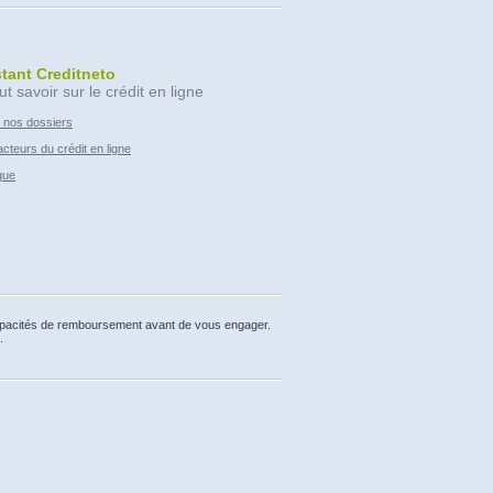
stant Creditneto
ut savoir sur le crédit en ligne
 nos dossiers
cteurs du crédit en ligne
que
capacités de remboursement avant de vous engager.
.