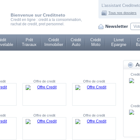
L'assistant Creditneto
Tous nos dossiers
Bienvenue sur Creditneto
Credit en ligne : credit a la consommation,
rachat de credit, pret personnel.
Newsletter
édit
Prêt
Crédit
Crédit
Crédit
Livret
C
velable
Travaux
Immobilier
Auto
Moto
Epargne
Ba
A
Credit
edit
Offre de credit
Offre de credit
Credit
edit
Offre de credit
Offre de credit