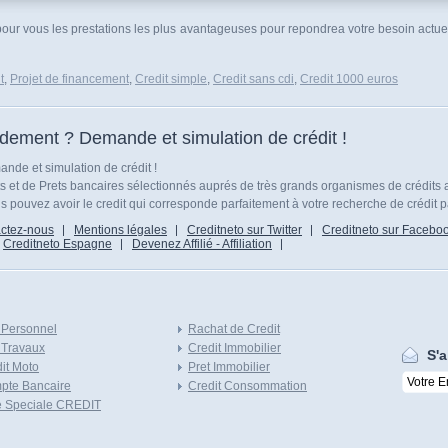
 pour vous les prestations les plus avantageuses pour repondrea votre besoin actu
t
,
Projet de financement
,
Credit simple
,
Credit sans cdi
,
Credit 1000 euros
idement ? Demande et simulation de crédit !
nde et simulation de crédit !
ts et de Prets bancaires sélectionnés auprés de très grands organismes de crédits 
 pouvez avoir le credit qui corresponde parfaitement à votre recherche de crédit p
ctez-nous
Mentions légales
Creditneto sur Twitter
Creditneto sur Facebo
Creditneto Espagne
Devenez Affilié - Affiliation
 Personnel
Rachat de Credit
 Travaux
Credit Immobilier
S'a
it Moto
Pret Immobilier
pte Bancaire
Credit Consommation
e Speciale CREDIT