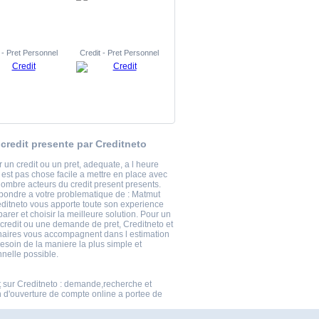
 - Pret Personnel
Credit - Pret Personnel
credit presente par Creditneto
 un credit ou un pret, adequate, a l heure
 est pas chose facile a mettre en place avec
nombre acteurs du credit present presents.
epondre a votre problematique de : Matmut
reditneto vous apporte toute son experience
rer et choisir la meilleure solution. Pour un
 credit ou une demande de pret, Creditneto et
naires vous accompagnent dans l estimation
esoin de la maniere la plus simple et
nnelle possible.
t
sur Creditneto : demande,recherche et
n d'ouverture de compte online a portee de