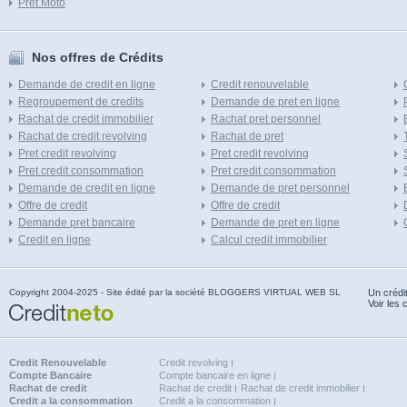
Pret Moto
Nos offres de Crédits
Demande de credit en ligne
Credit renouvelable
Regroupement de credits
Demande de pret en ligne
Rachat de credit immobilier
Rachat pret personnel
Rachat de credit revolving
Rachat de pret
Pret credit revolving
Pret credit revolving
Pret credit consommation
Pret credit consommation
Demande de credit en ligne
Demande de pret personnel
Offre de credit
Offre de credit
Demande pret bancaire
Demande de pret en ligne
Credit en ligne
Calcul credit immobilier
Copyright 2004-2025 - Site édité par la société BLOGGERS VIRTUAL WEB SL
Un crédi
Voir les 
Credit Renouvelable
Credit revolving
Compte Bancaire
Compte bancaire en ligne
Rachat de credit
Rachat de credit
Rachat de credit immobilier
Credit a la consommation
Credit a la consommation