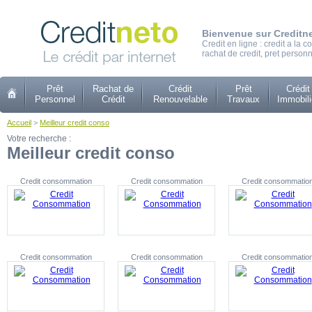
Bienvenue sur Creditn
Credit en ligne : credit a la
rachat de credit, pret personn
Prêt
Rachat de
Crédit
Prêt
Crédit
Personnel
Crédit
Renouvelable
Travaux
Immobili
Accueil
>
Meilleur credit conso
Votre recherche :
Meilleur credit conso
Credit consommation
Credit consommation
Credit consommatio
Credit consommation
Credit consommation
Credit consommatio