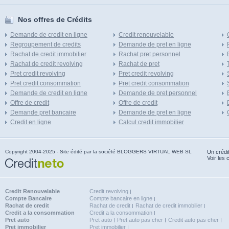
Nos offres de Crédits
Demande de credit en ligne
Credit renouvelable
Regroupement de credits
Demande de pret en ligne
Rachat de credit immobilier
Rachat pret personnel
Rachat de credit revolving
Rachat de pret
Pret credit revolving
Pret credit revolving
Pret credit consommation
Pret credit consommation
Demande de credit en ligne
Demande de pret personnel
Offre de credit
Offre de credit
Demande pret bancaire
Demande de pret en ligne
Credit en ligne
Calcul credit immobilier
Copyright 2004-2025 - Site édité par la société BLOGGERS VIRTUAL WEB SL
Un crédi
Voir les 
Credit Renouvelable
Credit revolving
Compte Bancaire
Compte bancaire en ligne
Rachat de credit
Rachat de credit
Rachat de credit immobilier
Credit a la consommation
Credit a la consommation
Pret auto
Pret auto
Pret auto pas cher
Credit auto pas cher
Pret immobilier
Pret immobilier