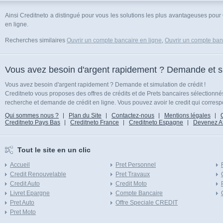
Ainsi Creditneto a distingué pour vous les solutions les plus avantageuses po
en ligne.
Recherches similaires
Ouvrir un compte bancaire en ligne
,
Ouvrir un compte ban
Vous avez besoin d'argent rapidement ? Demande et sim
Vous avez besoin d'argent rapidement ? Demande et simulation de crédit !
Creditneto vous proposes des offres de crédits et de Prets bancaires sélectionn
recherche et demande de crédit en ligne. Vous pouvez avoir le credit qui corresp
Qui sommes nous ?
Plan du Site
Contactez-nous
Mentions légales
Creditneto Pays Bas
Creditneto France
Creditneto Espagne
Devenez Affi
Tout le site en un clic
Accueil
Pret Personnel
Credit Renouvelable
Pret Travaux
Credit Auto
Credit Moto
Livret Epargne
Compte Bancaire
Pret Auto
Offre Speciale CREDIT
Pret Moto