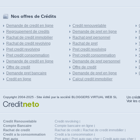
Nos offres de Crédits
Demande de credit en ligne
Credit renouvelable
Regroupement de credits
Demande de pret en ligne
Rachat de credit immobilier
Rachat pret personnel
Rachat de credit revolving
Rachat de pret
Pret credit revolving
Pret credit revolving
Pret credit consommation
Pret credit consommation
Demande de credit en ligne
Demande de pret personnel
Offre de credit
Offre de credit
Demande pret bancaire
Demande de pret en ligne
Credit en ligne
Calcul credit immobilier
Copyright 2004-2025 - Site édité par la société BLOGGERS VIRTUAL WEB SL
Un crédi
Voir les 
Credit Renouvelable
Credit revolving
Compte Bancaire
Compte bancaire en ligne
Rachat de credit
Rachat de credit
Rachat de credit immobilier
Credit a la consommation
Credit a la consommation
Pret auto
Pret auto
Pret auto pas cher
Credit auto pas cher