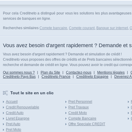
Pour cela Creditneto a distingué pour vous les solutions les plus avantageus
services de banques en ligne.
Recherches similaires
Compte bancaire
,
Compte courant
,
Banque sur internet
,
O
Vous avez besoin d'argent rapidement ? Demande et sim
Vous avez besoin d'argent rapidement ? Demande et simulation de crédit !
Creditneto vous proposes des offres de crédits et de Prets bancaires sélectionn
recherche et demande de crédit en ligne. Vous pouvez avoir le credit qui corresp
Qui sommes nous ?
Plan du Site
Contactez-nous
Mentions légales
Creditneto Pays Bas
Creditneto France
Creditneto Espagne
Devenez Affi
Tout le site en un clic
Accueil
Pret Personnel
Credit Renouvelable
Pret Travaux
Credit Auto
Credit Moto
Livret Epargne
Compte Bancaire
Pret Auto
Offre Speciale CREDIT
Pret Moto