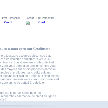
 - Pret Personnel
Credit - Pret Personnel
 auto a taux zero sur Creditneto
to a taux zero est un crédit consacré au
nt d'un véhicule neuf ou d'un véhicule
n. Pour cet investissement coûteux le Pret
ux zero vous permet de profiter comme vous
z des moyens financiers proposés par votre
mples et pratiques, les credits auto ne
 aucune justification. Grâce aux simulations
confrontez les meilleures propositions de Pret
x zero sur votre portail CreditNeto.
ture
sur le portail Creditneto.net :
n,recherche et demande de crédit en ligne à
clic !