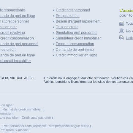
it renouvelable
Credit pret personnel
L'assi
pour to
nde de pret en ligne
Pret personnel
at pret personnel
Besoin d'argent rapidement
Tous
at de pret
Taux de credit
Les a
 credit revolving
Simulation pret personnel
Lexi
 credit consommation
Simulateur credit immobilier
ande de pret personnel
Emprunt consommation
e de credit
Demande de pret immo
nde de pret en ligne
Credit immobilier en ligne
ul credit immobilier
 BLOGGERS VIRTUAL WEB SL
Un crédit vous engage et doit être remboursé. Vérifiez vos 
Voir les conditions financières sur les sites de nos partenaires
 en ligne
Rachat de credit immobilier
sommation
auto pas cher
Credit auto pas cher
Pret personnel sans justificatif
pret personnel longue duree
Pret travaux maison