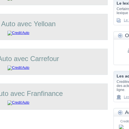
Le lex
Certain
lexique
Le 
 Auto avec Yelloan
O
Auto avec Carrefour
Les ac
Creditn
des acte
ligne.
uto avec Franfinance
Les
A
Credit