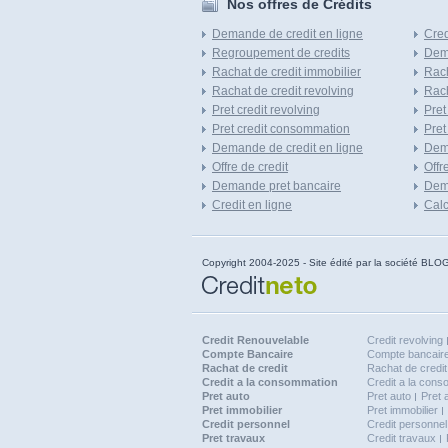
Nos offres de Crédits
Demande de credit en ligne
Cred
Regroupement de credits
Dema
Rachat de credit immobilier
Rach
Rachat de credit revolving
Rach
Pret credit revolving
Pret
Pret credit consommation
Pret
Demande de credit en ligne
Dem
Offre de credit
Offr
Demande pret bancaire
Dema
Credit en ligne
Calc
Copyright 2004-2025 - Site édité par la société
Credit Renouvelable
Credit revolving
Compte Bancaire
Compte bancaire
Rachat de credit
Rachat de credit
Credit a la consommation
Credit a la con
Pret auto
Pret auto
Pret 
Pret immobilier
Pret immobilier
Credit personnel
Credit personnel
Pret travaux
Credit travaux