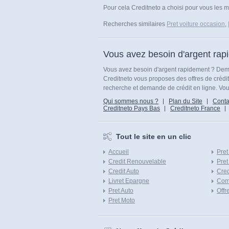
Pour cela Creditneto a choisi pour vous les me
Recherches similaires
Pret voiture occasion
,
Vous avez besoin d'argent rap
Vous avez besoin d'argent rapidement ? Dema
Creditneto vous proposes des offres de crédi
recherche et demande de crédit en ligne. Vous
Qui sommes nous ?
Plan du Site
Conta
Creditneto Pays Bas
Creditneto France
Tout le site en un clic
Accueil
Pret
Credit Renouvelable
Pret
Credit Auto
Cred
Livret Epargne
Com
Pret Auto
Offr
Pret Moto