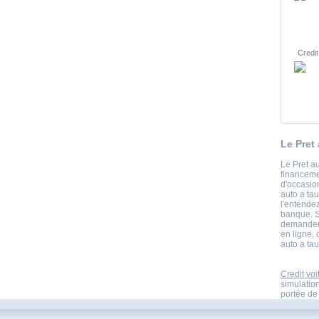
Credit
Le Pret
Le Pret au
financeme
d'occasio
auto a ta
l'entende
banque. Si
demandent
en ligne, 
auto a tau
Credit voi
simulatio
portée de 