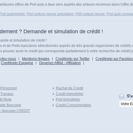
illeures offres de Pret auto a taux zero auprès des acteurs reconnus dans l'offre de
Pret automobile
,
Pret voiture neuve simulation
,
Prêt voiture neuve
,
Pret auto compar
idement ? Demande et simulation de crédit !
nde et simulation de crédit !
ts et de Prets bancaires sélectionnés auprés de très grands organismes de crédits 
 pouvez avoir le credit qui corresponde parfaitement à votre recherche de crédit p
ctez-nous
Mentions légales
Creditneto sur Twitter
Creditneto sur Facebo
Creditneto Espagne
Devenez Affilié - Affiliation
 Personnel
Rachat de Credit
 Travaux
Credit Immobilier
S'a
it Moto
Pret Immobilier
pte Bancaire
Credit Consommation
e Speciale CREDIT