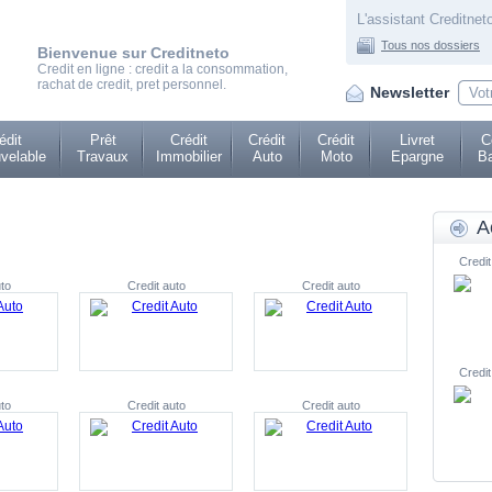
L'assistant Creditneto
Tous nos dossiers
Bienvenue sur Creditneto
Credit en ligne : credit a la consommation,
rachat de credit, pret personnel.
Newsletter
édit
Prêt
Crédit
Crédit
Crédit
Livret
C
velable
Travaux
Immobilier
Auto
Moto
Epargne
Ba
A
Credit
to
Credit auto
Credit auto
Credit
to
Credit auto
Credit auto