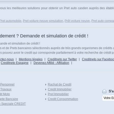
 vous les meilleures solutions pour obtenir un Pret auto casden auprès des établi
Pret automobile
,
Pret voiture neuve simulation
,
Prêt voiture neuve
,
Pret auto compar
idement ? Demande et simulation de crédit !
nde et simulation de crédit !
ts et de Prets bancaires sélectionnés auprés de très grands organismes de crédits 
 pouvez avoir le credit qui corresponde parfaitement à votre recherche de crédit p
ctez-nous
Mentions légales
Creditneto sur Twitter
Creditneto sur Facebo
Creditneto Espagne
Devenez Affilié - Affiliation
 Personnel
Rachat de Credit
 Travaux
Credit Immobilier
S'a
it Moto
Pret Immobilier
pte Bancaire
Credit Consommation
e Speciale CREDIT