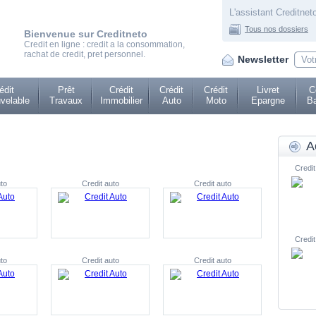
L'assistant Creditneto
Tous nos dossiers
Bienvenue sur Creditneto
Credit en ligne : credit a la consommation,
rachat de credit, pret personnel.
Newsletter
édit
Prêt
Crédit
Crédit
Crédit
Livret
C
velable
Travaux
Immobilier
Auto
Moto
Epargne
Ba
A
Credit
to
Credit auto
Credit auto
Credit
to
Credit auto
Credit auto