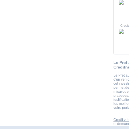
Credit
Le Pret
Creditn
Le Pret au
d'un véhi
cet inves
permet de 
misàvotre
pratiques
justificat
les meill
votre port
Credit voi
et demande