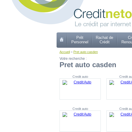
Prêt
Rachat de
Cr
Personnel
Crédit
Renou
Accueil
>
Pret auto casden
Votre recherche :
Pret auto casden
Credit auto
Credit au
Credit auto
Credit au