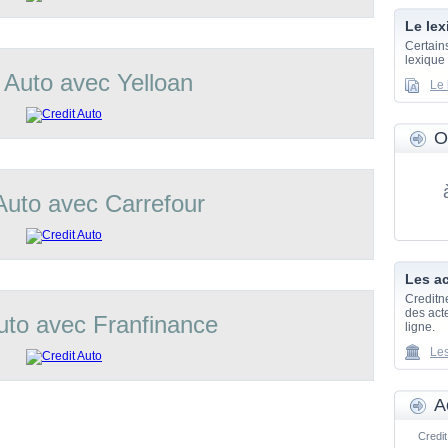
Le lex
Certain
lexique
 Auto avec Yelloan
Le 
O
Auto avec Carrefour
Les ac
Creditn
des acte
uto avec Franfinance
ligne.
Les
A
Credit