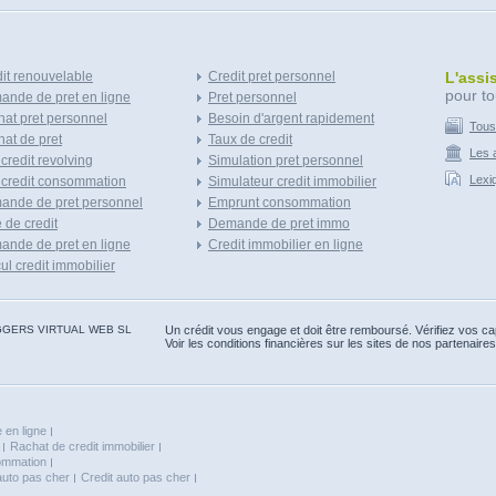
it renouvelable
Credit pret personnel
L'assi
pour to
nde de pret en ligne
Pret personnel
at pret personnel
Besoin d'argent rapidement
Tous
at de pret
Taux de credit
Les a
 credit revolving
Simulation pret personnel
Lexi
 credit consommation
Simulateur credit immobilier
ande de pret personnel
Emprunt consommation
e de credit
Demande de pret immo
nde de pret en ligne
Credit immobilier en ligne
ul credit immobilier
 BLOGGERS VIRTUAL WEB SL
Un crédit vous engage et doit être remboursé. Vérifiez vos 
Voir les conditions financières sur les sites de nos partenaires
 en ligne
Rachat de credit immobilier
sommation
auto pas cher
Credit auto pas cher