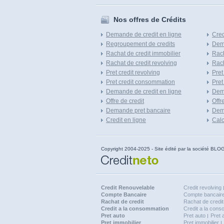
Nos offres de Crédits
Demande de credit en ligne
Cred
Regroupement de credits
Dema
Rachat de credit immobilier
Rach
Rachat de credit revolving
Rach
Pret credit revolving
Pret
Pret credit consommation
Pret
Demande de credit en ligne
Dem
Offre de credit
Offr
Demande pret bancaire
Dema
Credit en ligne
Calc
Copyright 2004-2025 - Site édité par la société
Credit Renouvelable
Credit revolving
Compte Bancaire
Compte bancaire
Rachat de credit
Rachat de credit
Credit a la consommation
Credit a la con
Pret auto
Pret auto
Pret 
Pret immobilier
Pret immobilier