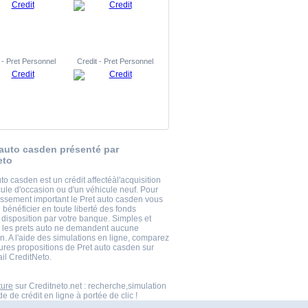
 - Pret Personnel
Credit - Pret Personnel
 auto casden présenté par
eto
to casden est un crédit affectéàl'acquisition
cule d'occasion ou d'un véhicule neuf. Pour
tissement important le Pret auto casden vous
bénéficier en toute liberté des fonds
 disposition par votre banque. Simples et
, les prets auto ne demandent aucune
ion. A l'aide des simulations en ligne, comparez
eures propositions de Pret auto casden sur
ail CreditNeto.
ture
sur Creditneto.net : recherche,simulation
 de crédit en ligne à portée de clic !