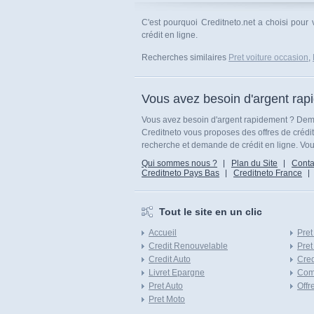
C'est pourquoi Creditneto.net a choisi pour
crédit en ligne.
Recherches similaires
Pret voiture occasion
,
Vous avez besoin d'argent rap
Vous avez besoin d'argent rapidement ? Dema
Creditneto vous proposes des offres de crédi
recherche et demande de crédit en ligne. Vous
Qui sommes nous ?
Plan du Site
Conta
Creditneto Pays Bas
Creditneto France
Tout le site en un clic
Accueil
Pret
Credit Renouvelable
Pret
Credit Auto
Cred
Livret Epargne
Com
Pret Auto
Offr
Pret Moto