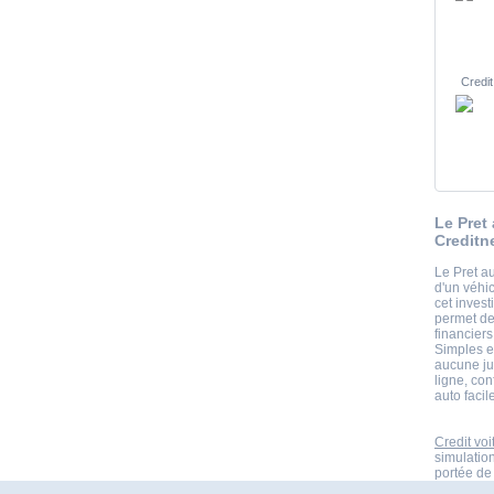
Credit
Le Pret
Creditn
Le Pret au
d'un véhi
cet invest
permet de
financiers
Simples e
aucune ju
ligne, con
auto facil
Credit voi
simulatio
portée de 