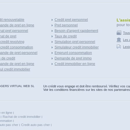
it renouvelable
Credit pret personnel
L'assi
pour to
nde de pret en ligne
Pret personnel
at pret personnel
Besoin d'argent rapidement
Tous
at de pret
Taux de credit
Les a
 credit revolving
Simulation pret personnel
Lexi
 credit consommation
Simulateur credit immobilier
ande de pret personnel
Emprunt consommation
e de credit
Demande de pret immo
nde de pret en ligne
Credit immobilier en ligne
ul credit immobilier
 BLOGGERS VIRTUAL WEB SL
Un crédit vous engage et doit être remboursé. Vérifiez vos 
Voir les conditions financières sur les sites de nos partenaires
 en ligne
Rachat de credit immobilier
sommation
auto pas cher
Credit auto pas cher