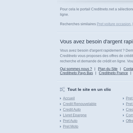
Pour cela le portail Creditneto.net a sélectio
ligne.
Recherches similaires
Pret voiture occasion
,
Vous avez besoin d'argent rap
Vous avez besoin d'argent rapidement ? Dema
Creditneto vous proposes des offres de crédi
recherche et demande de crédit en ligne. Vous
Qui sommes nous ?
Plan du Site
Conta
Creditneto Pays Bas
Creditneto France
Tout le site en un clic
Accueil
Pret
Credit Renouvelable
Pret
Credit Auto
Cred
Livret Epargne
Com
Pret Auto
Offr
Pret Moto