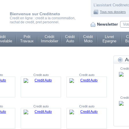
L'assistant Creditneto
Tous nos dossiers
Bienvenue sur Creditneto
Credit en ligne : credit a la consommation,
rachat de credit, pret personnel.
Newsletter
édit
Prêt
Crédit
Crédit
Crédit
Livret
C
velable
Travaux
Immobilier
Auto
Moto
Epargne
Ba
A
Credit
to
Credit auto
Credit auto
Credit
to
Credit auto
Credit auto