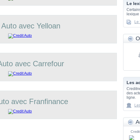
Le lex
Certain
lexique
Le 
 Auto avec Yelloan
O
Auto avec Carrefour
Les ac
Creditn
des acte
ligne.
uto avec Franfinance
Les
A
Credit