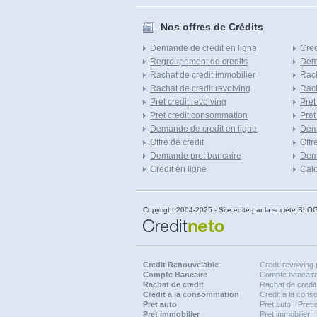
Nos offres de Crédits
Demande de credit en ligne
Cred
Regroupement de credits
Dema
Rachat de credit immobilier
Rach
Rachat de credit revolving
Rach
Pret credit revolving
Pret
Pret credit consommation
Pret
Demande de credit en ligne
Dem
Offre de credit
Offr
Demande pret bancaire
Dema
Credit en ligne
Calc
Copyright 2004-2025 - Site édité par la société
Credit Renouvelable
Credit revolving
Compte Bancaire
Compte bancaire
Rachat de credit
Rachat de credit
Credit a la consommation
Credit a la con
Pret auto
Pret auto
Pret 
Pret immobilier
Pret immobilier