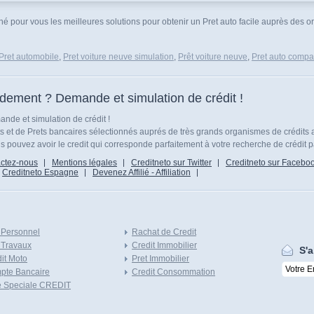
nné pour vous les meilleures solutions pour obtenir un Pret auto facile auprès des o
Pret automobile
,
Pret voiture neuve simulation
,
Prêt voiture neuve
,
Pret auto compar
idement ? Demande et simulation de crédit !
nde et simulation de crédit !
ts et de Prets bancaires sélectionnés auprés de très grands organismes de crédits 
 pouvez avoir le credit qui corresponde parfaitement à votre recherche de crédit p
ctez-nous
Mentions légales
Creditneto sur Twitter
Creditneto sur Facebo
Creditneto Espagne
Devenez Affilié - Affiliation
 Personnel
Rachat de Credit
 Travaux
Credit Immobilier
S'a
it Moto
Pret Immobilier
pte Bancaire
Credit Consommation
e Speciale CREDIT