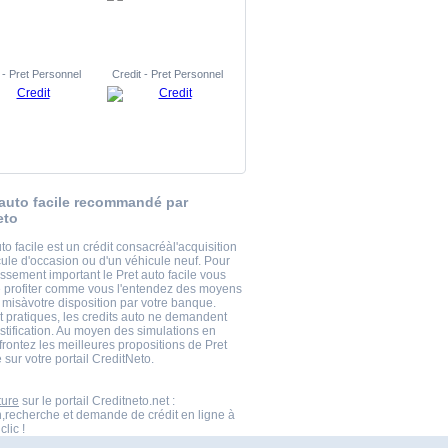
 - Pret Personnel
Credit - Pret Personnel
 auto facile recommandé par
eto
to facile est un crédit consacréàl'acquisition
cule d'occasion ou d'un véhicule neuf. Pour
issement important le Pret auto facile vous
 profiter comme vous l'entendez des moyens
 misàvotre disposition par votre banque.
t pratiques, les credits auto ne demandent
stification. Au moyen des simulations en
frontez les meilleures propositions de Pret
e sur votre portail CreditNeto.
ture
sur le portail Creditneto.net :
n,recherche et demande de crédit en ligne à
clic !