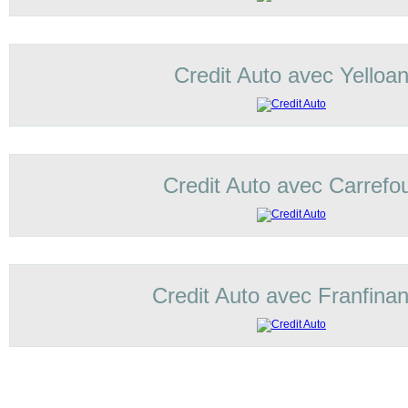
Credit Auto avec Yelloa
Credit Auto avec Carrefo
Credit Auto avec Franfina