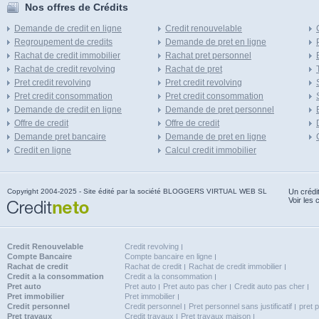
Nos offres de Crédits
Demande de credit en ligne
Credit renouvelable
Regroupement de credits
Demande de pret en ligne
Rachat de credit immobilier
Rachat pret personnel
Rachat de credit revolving
Rachat de pret
Pret credit revolving
Pret credit revolving
Pret credit consommation
Pret credit consommation
Demande de credit en ligne
Demande de pret personnel
Offre de credit
Offre de credit
Demande pret bancaire
Demande de pret en ligne
Credit en ligne
Calcul credit immobilier
Copyright 2004-2025 - Site édité par la société BLOGGERS VIRTUAL WEB SL
Un crédi
Voir les 
Credit Renouvelable
Credit revolving
Compte Bancaire
Compte bancaire en ligne
Rachat de credit
Rachat de credit
Rachat de credit immobilier
Credit a la consommation
Credit a la consommation
Pret auto
Pret auto
Pret auto pas cher
Credit auto pas cher
Pret immobilier
Pret immobilier
Credit personnel
Credit personnel
Pret personnel sans justificatif
pret 
Pret travaux
Credit travaux
Pret travaux maison