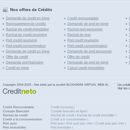
Nos offres de Crédits
Demande de credit en ligne
Credit renouvelable
Regroupement de credits
Demande de pret en ligne
Rachat de credit immobilier
Rachat pret personnel
Rachat de credit revolving
Rachat de pret
Pret credit revolving
Pret credit revolving
Pret credit consommation
Pret credit consommation
Demande de credit en ligne
Demande de pret personnel
Offre de credit
Offre de credit
Demande pret bancaire
Demande de pret en ligne
Credit en ligne
Calcul credit immobilier
Copyright 2004-2025 - Site édité par la société BLOGGERS VIRTUAL WEB SL
Un crédi
Voir les 
Credit Renouvelable
Credit revolving
Compte Bancaire
Compte bancaire en ligne
Rachat de credit
Rachat de credit
Rachat de credit immobilier
Credit a la consommation
Credit a la consommation
Pret auto
Pret auto
Pret auto pas cher
Credit auto pas cher
Pret immobilier
Pret immobilier