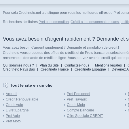
Pour cela Creditneto.net a distingué pour vous les meilleures offres de Pret cons
Recherches similaires
Pret consommation
,
Crédit a la consommation sans justific
Vous avez besoin d'argent rapidement ? Demande et sim
Vous avez besoin d'argent rapidement ? Demande et simulation de crédit !
Creditneto vous proposes des offres de crédits et de Prets bancaires sélectionn
recherche et demande de crédit en ligne. Vous pouvez avoir le credit qui corresp
Qui sommes nous ?
Plan du Site
Contactez-nous
Mentions légales
Creditneto Pays Bas
Creditneto France
Creditneto Espagne
Devenez Affi
Tout le site en un clic
Accueil
Pret Personnel
Credit Renouvelable
Pret Travaux
Credit Auto
Credit Moto
Livret Epargne
Compte Bancaire
Pret Auto
Offre Speciale CREDIT
Pret Moto