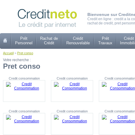
Bienvenue sur Creditn
Credit en ligne : credit a la
rachat de credit, pret personn
Prêt
Rachat de
Crédit
Prêt
Crédit
Personnel
Crédit
Renouvelable
Travaux
Immobili
Accueil
>
Pret conso
Votre recherche :
Pret conso
Credit consommation
Credit consommation
Credit consommatio
Credit consommation
Credit consommation
Credit consommatio