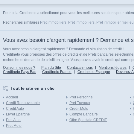
Pour cela Creditneto a sélectionné pour vous les meilleures solutions pour obteni
Recherches similaires
Pret immobiliers
,
Prêt immobiliers
,
Pret immobilier meilleu
Vous avez besoin d'argent rapidement ? Demande et sim
Vous avez besoin d'argent rapidement ? Demande et simulation de crédit !
Creditneto vous proposes des offres de crédits et de Prets bancaires sélectionn
recherche et demande de crédit en ligne. Vous pouvez avoir le credit qui corresp
Qui sommes nous ?
Plan du Site
Contactez-nous
Mentions légales
Creditneto Pays Bas
Creditneto France
Creditneto Espagne
Devenez Affi
Tout le site en un clic
Accueil
Pret Personnel
Credit Renouvelable
Pret Travaux
Credit Auto
Credit Moto
Livret Epargne
Compte Bancaire
Pret Auto
Offre Speciale CREDIT
Pret Moto