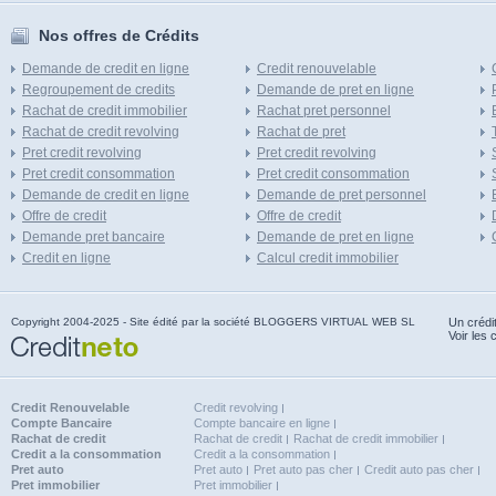
Nos offres de Crédits
Demande de credit en ligne
Credit renouvelable
Regroupement de credits
Demande de pret en ligne
Rachat de credit immobilier
Rachat pret personnel
Rachat de credit revolving
Rachat de pret
Pret credit revolving
Pret credit revolving
Pret credit consommation
Pret credit consommation
Demande de credit en ligne
Demande de pret personnel
Offre de credit
Offre de credit
Demande pret bancaire
Demande de pret en ligne
Credit en ligne
Calcul credit immobilier
Copyright 2004-2025 - Site édité par la société BLOGGERS VIRTUAL WEB SL
Un crédi
Voir les 
Credit Renouvelable
Credit revolving
Compte Bancaire
Compte bancaire en ligne
Rachat de credit
Rachat de credit
Rachat de credit immobilier
Credit a la consommation
Credit a la consommation
Pret auto
Pret auto
Pret auto pas cher
Credit auto pas cher
Pret immobilier
Pret immobilier