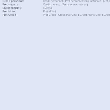
Credit personnel
Credit personnel
Pret personnel sans justificatif
pret 
Pret travaux
Credit travaux
Pret travaux maison
Livret epargne
Livret a
Pret Moto
Pret Moto
Pret Credit
Pret Credit
Credit Pas Cher
Credit Moins Cher
Cred