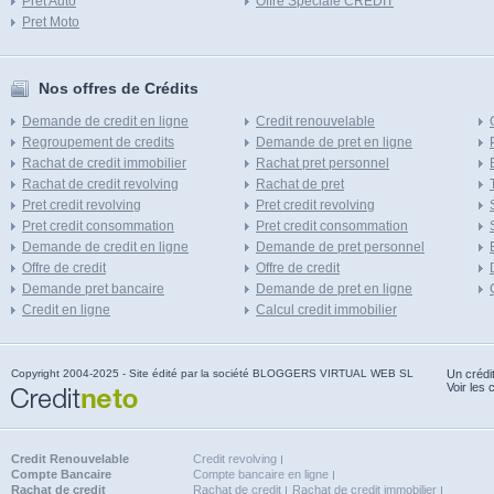
Pret Auto
Offre Speciale CREDIT
Pret Moto
Nos offres de Crédits
Demande de credit en ligne
Credit renouvelable
Regroupement de credits
Demande de pret en ligne
Rachat de credit immobilier
Rachat pret personnel
Rachat de credit revolving
Rachat de pret
Pret credit revolving
Pret credit revolving
Pret credit consommation
Pret credit consommation
Demande de credit en ligne
Demande de pret personnel
Offre de credit
Offre de credit
Demande pret bancaire
Demande de pret en ligne
Credit en ligne
Calcul credit immobilier
Copyright 2004-2025 - Site édité par la société BLOGGERS VIRTUAL WEB SL
Un crédi
Voir les 
Credit Renouvelable
Credit revolving
Compte Bancaire
Compte bancaire en ligne
Rachat de credit
Rachat de credit
Rachat de credit immobilier