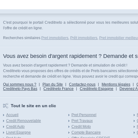
C'est pourquoi le portail Creditneto a sélectionné pour vous les meilleures sol
l'offre de crédit en ligne.
Recherches similaires
Pret immobiliers
,
Prêt immobiliers
,
Pret immobilier meilleu
Vous avez besoin d'argent rapidement ? Demande et sim
Vous avez besoin d'argent rapidement ? Demande et simulation de crédit !
Creditneto vous proposes des offres de crédits et de Prets bancaires sélectionn
recherche et demande de crédit en ligne. Vous pouvez avoir le credit qui corresp
Qui sommes nous ?
Plan du Site
Contactez-nous
Mentions légales
Creditneto Pays Bas
Creditneto France
Creditneto Espagne
Devenez Affi
Tout le site en un clic
Accueil
Pret Personnel
Credit Renouvelable
Pret Travaux
Credit Auto
Credit Moto
Livret Epargne
Compte Bancaire