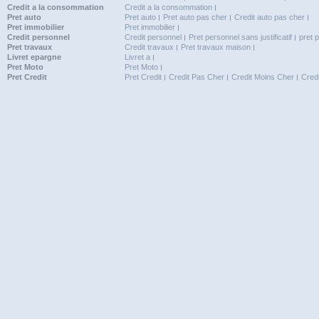
Credit a la consommation
Credit a la consommation
Pret auto
Pret auto
Pret auto pas cher
Credit auto pas cher
Pret immobilier
Pret immobilier
Credit personnel
Credit personnel
Pret personnel sans justificatif
pret 
Pret travaux
Credit travaux
Pret travaux maison
Livret epargne
Livret a
Pret Moto
Pret Moto
Pret Credit
Pret Credit
Credit Pas Cher
Credit Moins Cher
Cred