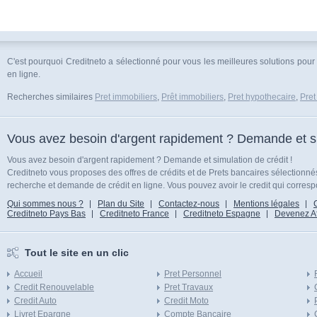
C'est pourquoi Creditneto a sélectionné pour vous les meilleures solutions pour 
en ligne.
Recherches similaires
Pret immobiliers
,
Prêt immobiliers
,
Pret hypothecaire
,
Pret
Vous avez besoin d'argent rapidement ? Demande et sim
Vous avez besoin d'argent rapidement ? Demande et simulation de crédit !
Creditneto vous proposes des offres de crédits et de Prets bancaires sélectionn
recherche et demande de crédit en ligne. Vous pouvez avoir le credit qui corresp
Qui sommes nous ?
Plan du Site
Contactez-nous
Mentions légales
Creditneto Pays Bas
Creditneto France
Creditneto Espagne
Devenez Affi
Tout le site en un clic
Accueil
Pret Personnel
Credit Renouvelable
Pret Travaux
Credit Auto
Credit Moto
Livret Epargne
Compte Bancaire