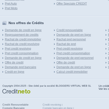
Pret Auto
Offre Speciale CREDIT
Pret Moto
Nos offres de Crédits
Demande de credit en ligne
Credit renouvelable
Regroupement de credits
Demande de pret en ligne
Rachat de credit immobilier
Rachat pret personnel
Rachat de credit revolving
Rachat de pret
Pret credit revolving
Pret credit revolving
Pret credit consommation
Pret credit consommation
Demande de credit en ligne
Demande de pret personnel
Offre de credit
Offre de credit
Demande pret bancaire
Demande de pret en ligne
Credit en ligne
Calcul credit immobilier
Copyright 2004-2025 - Site édité par la société BLOGGERS VIRTUAL WEB SL
Un crédi
Voir les 
Credit Renouvelable
Credit revolving
Compte Bancaire
Compte bancaire en ligne