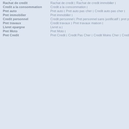
Rachat de credit
Rachat de credit
Rachat de credit immobilier
Credit a la consommation
Credit a la consommation
Pret auto
Pret auto
Pret auto pas cher
Credit auto pas cher
Pret immobilier
Pret immobilier
Credit personnel
Credit personnel
Pret personnel sans justificatif
pret 
Pret travaux
Credit travaux
Pret travaux maison
Livret epargne
Livret a
Pret Moto
Pret Moto
Pret Credit
Pret Credit
Credit Pas Cher
Credit Moins Cher
Cred