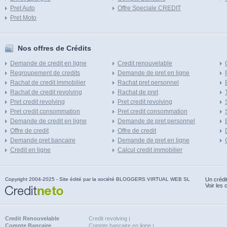
Pret Auto
Offre Speciale CREDIT
Pret Moto
Nos offres de Crédits
Demande de credit en ligne
Credit renouvelable
Regroupement de credits
Demande de pret en ligne
Rachat de credit immobilier
Rachat pret personnel
Rachat de credit revolving
Rachat de pret
Pret credit revolving
Pret credit revolving
Pret credit consommation
Pret credit consommation
Demande de credit en ligne
Demande de pret personnel
Offre de credit
Offre de credit
Demande pret bancaire
Demande de pret en ligne
Credit en ligne
Calcul credit immobilier
Copyright 2004-2025 - Site édité par la société BLOGGERS VIRTUAL WEB SL
Un crédi
Voir les 
Credit Renouvelable
Credit revolving
Compte Bancaire
Compte bancaire en ligne