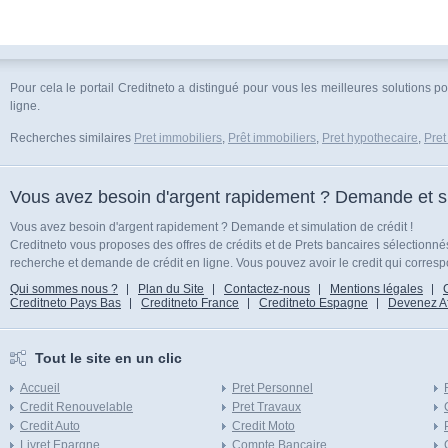
Pour cela le portail Creditneto a distingué pour vous les meilleures solutions po
ligne.
Recherches similaires
Pret immobiliers
,
Prêt immobiliers
,
Pret hypothecaire
,
Pret
Vous avez besoin d'argent rapidement ? Demande et sim
Vous avez besoin d'argent rapidement ? Demande et simulation de crédit !
Creditneto vous proposes des offres de crédits et de Prets bancaires sélectionn
recherche et demande de crédit en ligne. Vous pouvez avoir le credit qui corresp
Qui sommes nous ?
Plan du Site
Contactez-nous
Mentions légales
Creditneto Pays Bas
Creditneto France
Creditneto Espagne
Devenez Affi
Tout le site en un clic
Accueil
Pret Personnel
Credit Renouvelable
Pret Travaux
Credit Auto
Credit Moto
Livret Epargne
Compte Bancaire