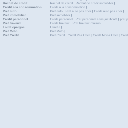
Rachat de credit
Rachat de credit
Rachat de credit immobilier
Credit a la consommation
Credit a la consommation
Pret auto
Pret auto
Pret auto pas cher
Credit auto pas cher
Pret immobilier
Pret immobilier
Credit personnel
Credit personnel
Pret personnel sans justificatif
pret 
Pret travaux
Credit travaux
Pret travaux maison
Livret epargne
Livret a
Pret Moto
Pret Moto
Pret Credit
Pret Credit
Credit Pas Cher
Credit Moins Cher
Cred