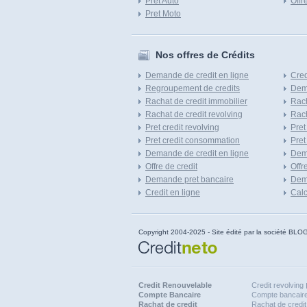
Pret Auto
Offr
Pret Moto
Nos offres de Crédits
Demande de credit en ligne
Cred
Regroupement de credits
Dema
Rachat de credit immobilier
Rach
Rachat de credit revolving
Rach
Pret credit revolving
Pret
Pret credit consommation
Pret
Demande de credit en ligne
Dem
Offre de credit
Offr
Demande pret bancaire
Dema
Credit en ligne
Calc
Copyright 2004-2025 - Site édité par la société
Credit Renouvelable
Credit revolving
Compte Bancaire
Compte bancaire
Rachat de credit
Rachat de credit