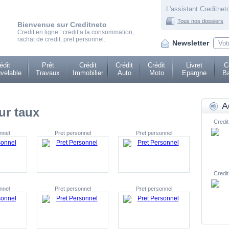
L'assistant Creditneto
Tous nos dossiers
Bienvenue sur Creditneto
Credit en ligne : credit a la consommation,
rachat de credit, pret personnel.
Newsletter
édit
Prêt
Crédit
Crédit
Crédit
Livret
C
velable
Travaux
Immobilier
Auto
Moto
Epargne
Ba
A
ur taux
Credit
nnel
Pret personnel
Pret personnel
Credit
nnel
Pret personnel
Pret personnel