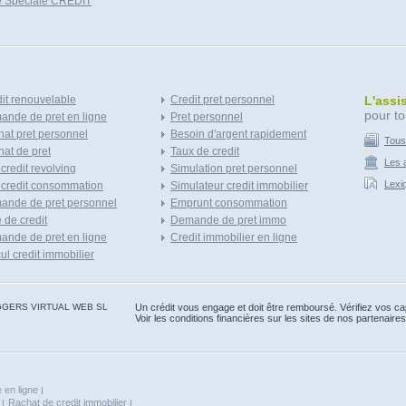
e Speciale CREDIT
it renouvelable
Credit pret personnel
L'assi
pour to
nde de pret en ligne
Pret personnel
at pret personnel
Besoin d'argent rapidement
Tous
at de pret
Taux de credit
Les a
 credit revolving
Simulation pret personnel
Lexi
 credit consommation
Simulateur credit immobilier
ande de pret personnel
Emprunt consommation
e de credit
Demande de pret immo
nde de pret en ligne
Credit immobilier en ligne
ul credit immobilier
 BLOGGERS VIRTUAL WEB SL
Un crédit vous engage et doit être remboursé. Vérifiez vos 
Voir les conditions financières sur les sites de nos partenaires
 en ligne
Rachat de credit immobilier