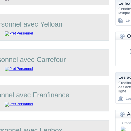
Le lex
Certain
lexique
Le 
rsonnel avec Yelloan
O
sonnel avec Carrefour
Les ac
Creditn
des acte
ligne.
onnel avec Franfinance
Les
A
Credit
rsonnel avec Lenbox