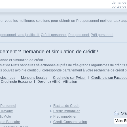
demande,r
portée de 
pour vous les meilleures solutions pour obtenir un Pret personnel meilleur taux a
 personnel sans justificatif
,
Crédit personnel
,
Pret personel
,
Prêt personnel
idement ? Demande et simulation de crédit !
nde et simulation de crédit !
ts et de Prets bancaires sélectionnés auprés de très grands organismes de crédits 
 pouvez avoir le credit qui corresponde parfaitement à votre recherche de crédit p
ctez-nous
Mentions légales
Creditneto sur Twitter
Creditneto sur Facebo
Creditneto Espagne
Devenez Affilié - Affiliation
 Personnel
Rachat de Credit
 Travaux
Credit Immobilier
S'a
it Moto
Pret Immobilier
pte Bancaire
Credit Consommation