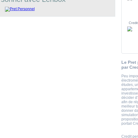
Credit
Le Pret
par Cre
Peu impor
électromé
études, 
apparteme
investiss
décider d
afin de r
meilleur t
donner da
simulation
propositio
portail Cr
Credit pe