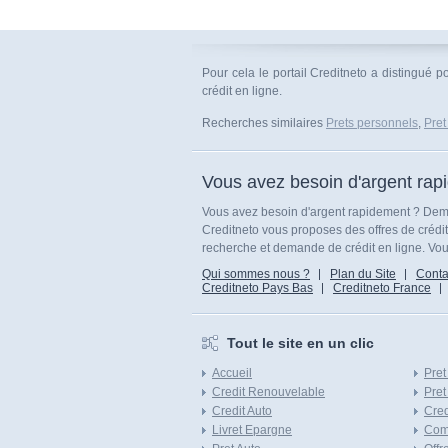
Pour cela le portail Creditneto a distingué 
crédit en ligne.
Recherches similaires
Prets personnels
,
Pret
Vous avez besoin d'argent rap
Vous avez besoin d'argent rapidement ? Dema
Creditneto vous proposes des offres de crédi
recherche et demande de crédit en ligne. Vous
Qui sommes nous ?
Plan du Site
Conta
Creditneto Pays Bas
Creditneto France
Tout le site en un clic
Accueil
Pret
Credit Renouvelable
Pret
Credit Auto
Cred
Livret Epargne
Com