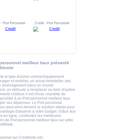
 - Pret Personnel
Credit - Pret Personnel
 personnel meilleur taux présenté
ditneto
te le type d'achat commel'équipement
nager et mobilier, un achat immobilier, des
un aménagement dans un nouvel
nt, un véhicule à remplacer ou bien d'autres
ements coûteux il est chose courante de
'accéder à un Pret personnel meilleur taux
égler ses dépenses. Le Pret personnel
aux peut alors devenir la solution idéale pour
vantage d'aisance à votre budget. Grâce aux
s en ligne, confrontez les meilleures
ns de Pret personnel meilleur taux sur votre
editNeto.
rsonnel
sur Creditneto.net :