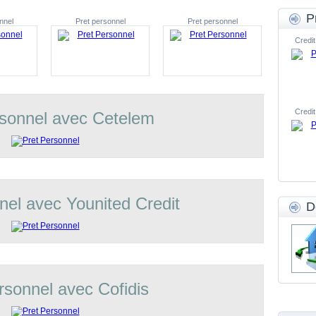
P
nnel
Pret personnel
Pret personnel
Credit
Credit
rsonnel avec Cetelem
nel avec Younited Credit
D
rsonnel avec Cofidis