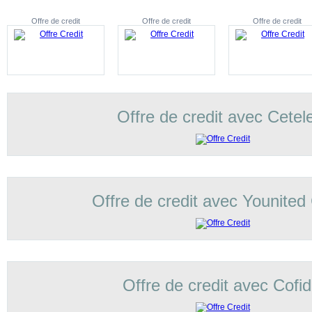
Offre de credit
Offre de credit
Offre de credit
Offre de credit avec Cete
Offre de credit avec Younited 
Offre de credit avec Cofid