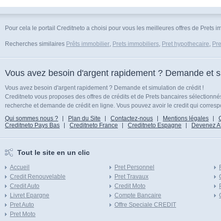
Pour cela le portail Creditneto a choisi pour vous les meilleures offres de Prets i
Recherches similaires
Prêts immobilier
,
Prets immobiliers
,
Pret hypothecaire
,
Pre
Vous avez besoin d'argent rapidement ? Demande et sim
Vous avez besoin d'argent rapidement ? Demande et simulation de crédit !
Creditneto vous proposes des offres de crédits et de Prets bancaires sélectionn
recherche et demande de crédit en ligne. Vous pouvez avoir le credit qui corresp
Qui sommes nous ?
Plan du Site
Contactez-nous
Mentions légales
Creditneto Pays Bas
Creditneto France
Creditneto Espagne
Devenez Affi
Tout le site en un clic
Accueil
Pret Personnel
Credit Renouvelable
Pret Travaux
Credit Auto
Credit Moto
Livret Epargne
Compte Bancaire
Pret Auto
Offre Speciale CREDIT
Pret Moto