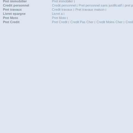
Pret immobilier
Pret immobilier
Credit personnel
Credit personnel
Pret personnel sans justificatif
pret 
Pret travaux
Credit travaux
Pret travaux maison
Livret epargne
Livret a
Pret Moto
Pret Moto
Pret Credit
Pret Credit
Credit Pas Cher
Credit Moins Cher
Cred