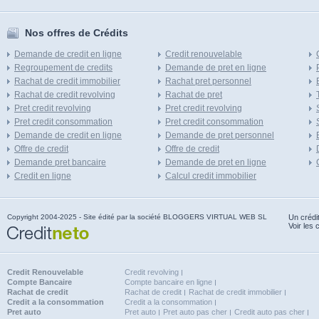
Nos offres de Crédits
Demande de credit en ligne
Credit renouvelable
Regroupement de credits
Demande de pret en ligne
Rachat de credit immobilier
Rachat pret personnel
Rachat de credit revolving
Rachat de pret
Pret credit revolving
Pret credit revolving
Pret credit consommation
Pret credit consommation
Demande de credit en ligne
Demande de pret personnel
Offre de credit
Offre de credit
Demande pret bancaire
Demande de pret en ligne
Credit en ligne
Calcul credit immobilier
Copyright 2004-2025 - Site édité par la société BLOGGERS VIRTUAL WEB SL
Un crédi
Voir les 
Credit Renouvelable
Credit revolving
Compte Bancaire
Compte bancaire en ligne
Rachat de credit
Rachat de credit
Rachat de credit immobilier
Credit a la consommation
Credit a la consommation
Pret auto
Pret auto
Pret auto pas cher
Credit auto pas cher