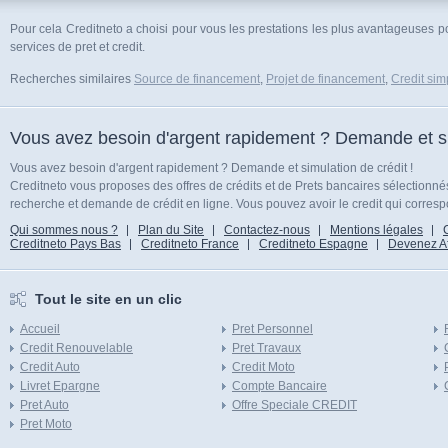
Pour cela Creditneto a choisi pour vous les prestations les plus avantageuses 
services de pret et credit.
Recherches similaires
Source de financement
,
Projet de financement
,
Credit sim
Vous avez besoin d'argent rapidement ? Demande et sim
Vous avez besoin d'argent rapidement ? Demande et simulation de crédit !
Creditneto vous proposes des offres de crédits et de Prets bancaires sélectionn
recherche et demande de crédit en ligne. Vous pouvez avoir le credit qui corresp
Qui sommes nous ?
Plan du Site
Contactez-nous
Mentions légales
Creditneto Pays Bas
Creditneto France
Creditneto Espagne
Devenez Affi
Tout le site en un clic
Accueil
Pret Personnel
Credit Renouvelable
Pret Travaux
Credit Auto
Credit Moto
Livret Epargne
Compte Bancaire
Pret Auto
Offre Speciale CREDIT
Pret Moto