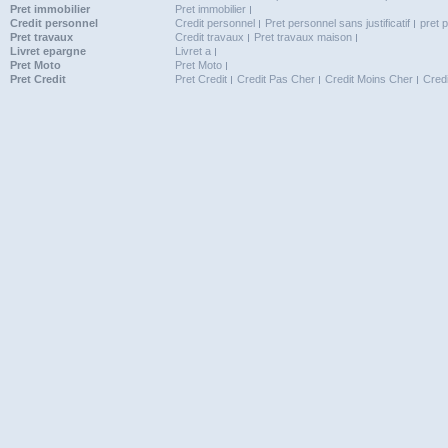
Pret immobilier
Pret immobilier
Credit personnel
Credit personnel
Pret personnel sans justificatif
pret 
Pret travaux
Credit travaux
Pret travaux maison
Livret epargne
Livret a
Pret Moto
Pret Moto
Pret Credit
Pret Credit
Credit Pas Cher
Credit Moins Cher
Cred