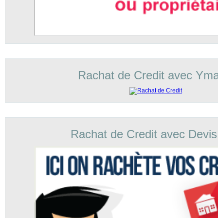
Rachat de Credit avec Yma
Rachat de Credit avec Devi