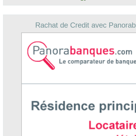
Rachat de Credit avec Panora