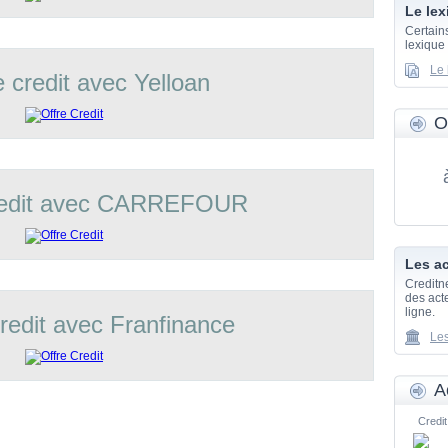
Le lex
Certain
lexique
Le 
e credit avec Yelloan
O
credit avec CARREFOUR
Les ac
Creditn
des acte
ligne.
credit avec Franfinance
Les
A
Credit