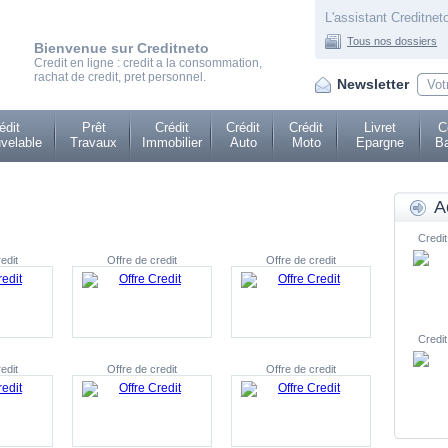
L'assistant Creditneto
Tous nos dossiers
Bienvenue sur Creditneto
Credit en ligne : credit a la consommation,
rachat de credit, pret personnel.
Newsletter
édit
Prêt
Crédit
Crédit
Crédit
Livret
C
velable
Travaux
Immobilier
Auto
Moto
Epargne
Ba
A
Credit
edit
Offre de credit
Offre de credit
Credit
edit
Offre de credit
Offre de credit