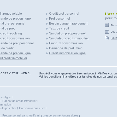
it renouvelable
Credit pret personnel
L'assi
pour to
nde de pret en ligne
Pret personnel
at pret personnel
Besoin d'argent rapidement
Tous
at de pret
Taux de credit
Les a
 credit revolving
Simulation pret personnel
Lexi
 credit consommation
Simulateur credit immobilier
ande de pret personnel
Emprunt consommation
e de credit
Demande de pret immo
nde de pret en ligne
Credit immobilier en ligne
ul credit immobilier
 BLOGGERS VIRTUAL WEB SL
Un crédit vous engage et doit être remboursé. Vérifiez vos 
Voir les conditions financières sur les sites de nos partenaires
 en ligne
Rachat de credit immobilier
sommation
auto pas cher
Credit auto pas cher
Pret personnel sans justificatif
pret personnel longue duree