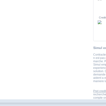
Credit
Simul e
Contracter
n est pas 
marche. P
Simul emp
experienc
solution. 
demande d
aident a e
maniere la
Pret credi
recherche
compte onl