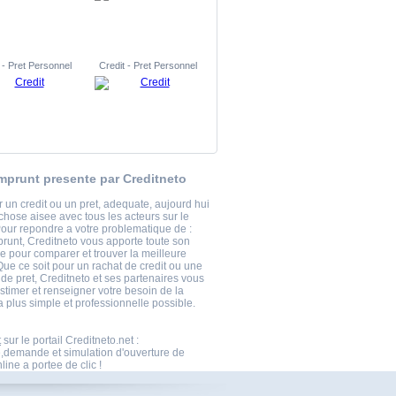
 - Pret Personnel
Credit - Pret Personnel
mprunt presente par Creditneto
 un credit ou un pret, adequate, aujourd hui
chose aisee avec tous les acteurs sur le
our repondre a votre problematique de :
runt, Creditneto vous apporte toute son
e pour comparer et trouver la meilleure
Que ce soit pour un rachat de credit ou une
e pret, Creditneto et ses partenaires vous
stimer et renseigner votre besoin de la
 plus simple et professionnelle possible.
t
sur le portail Creditneto.net :
,demande et simulation d'ouverture de
ine a portee de clic !