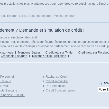
 les prestations les plus avantageuses pour repondrea votre besoin actuel : Simul
edit
,
Emprunt facile
,
Demande emprunt
,
Meilleur emprunt
idement ? Demande et simulation de crédit !
nde et simulation de crédit !
ts et de Prets bancaires sélectionnés auprés de très grands organismes de crédits 
 pouvez avoir le credit qui corresponde parfaitement à votre recherche de crédit p
ctez-nous
Mentions légales
Creditneto sur Twitter
Creditneto sur Facebo
Creditneto Espagne
Devenez Affilié - Affiliation
 Personnel
Rachat de Credit
 Travaux
Credit Immobilier
S'a
it Moto
Pret Immobilier
pte Bancaire
Credit Consommation
e Speciale CREDIT