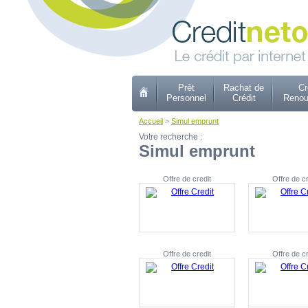
Prêt
Rachat de
Cr
Personnel
Crédit
Renou
Accueil
>
Simul emprunt
Votre recherche :
Simul emprunt
Offre de credit
Offre de cr
Offre de credit
Offre de cr