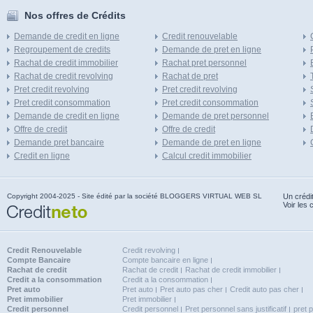
Nos offres de Crédits
Demande de credit en ligne
Credit renouvelable
Regroupement de credits
Demande de pret en ligne
Rachat de credit immobilier
Rachat pret personnel
Rachat de credit revolving
Rachat de pret
Pret credit revolving
Pret credit revolving
Pret credit consommation
Pret credit consommation
Demande de credit en ligne
Demande de pret personnel
Offre de credit
Offre de credit
Demande pret bancaire
Demande de pret en ligne
Credit en ligne
Calcul credit immobilier
Copyright 2004-2025 - Site édité par la société BLOGGERS VIRTUAL WEB SL
Un crédi
Voir les 
Credit Renouvelable
Credit revolving
Compte Bancaire
Compte bancaire en ligne
Rachat de credit
Rachat de credit
Rachat de credit immobilier
Credit a la consommation
Credit a la consommation
Pret auto
Pret auto
Pret auto pas cher
Credit auto pas cher
Pret immobilier
Pret immobilier
Credit personnel
Credit personnel
Pret personnel sans justificatif
pret 