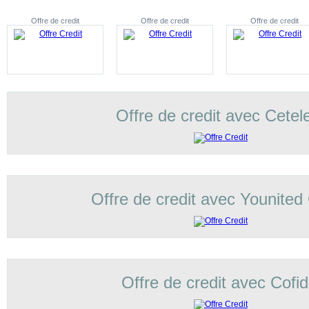
Offre de credit
Offre de credit
Offre de credit
Offre de credit avec Cete
Offre de credit avec Younited 
Offre de credit avec Cofid