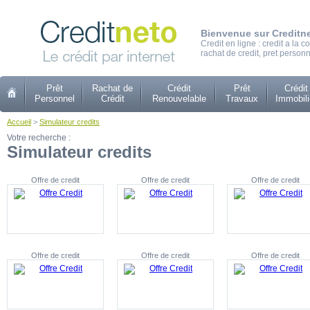
Bienvenue sur Creditn
Credit en ligne : credit a la
rachat de credit, pret personn
Prêt
Rachat de
Crédit
Prêt
Crédit
Personnel
Crédit
Renouvelable
Travaux
Immobili
Accueil
>
Simulateur credits
Votre recherche :
Simulateur credits
Offre de credit
Offre de credit
Offre de credit
Offre de credit
Offre de credit
Offre de credit