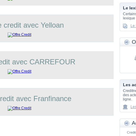
Le lex
Certain
lexique
e credit avec Yelloan
Le 
O
credit avec CARREFOUR
Les ac
Creditn
des acte
credit avec Franfinance
ligne.
Les
A
Credit