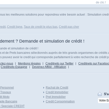
de clic !
vous les meilleures solutions pour repondrea votre besoin actuel : Simulation cred
edit
,
Credit ligne
,
Taux de credit le plus bas
,
Credit pas cher
idement ? Demande et simulation de crédit !
nde et simulation de crédit !
ts et de Prets bancaires sélectionnés auprés de très grands organismes de crédits 
 pouvez avoir le credit qui corresponde parfaitement à votre recherche de crédit p
ctez-nous
Mentions légales
Creditneto sur Twitter
Creditneto sur Facebo
Creditneto Espagne
Devenez Affilié - Affiliation
 Personnel
Rachat de Credit
 Travaux
Credit Immobilier
S'a
it Moto
Pret Immobilier
pte Bancaire
Credit Consommation
e Speciale CREDIT