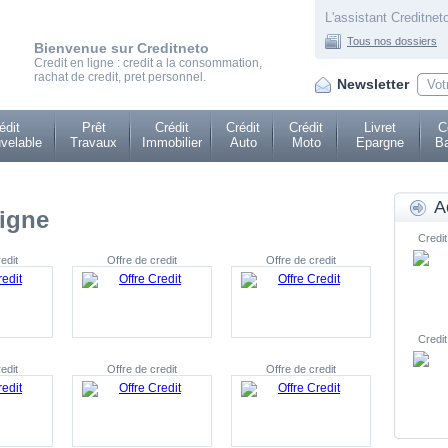
L'assistant Creditneto
Tous nos dossiers
Bienvenue sur Creditneto
Credit en ligne : credit a la consommation,
rachat de credit, pret personnel.
Newsletter
édit
Prêt
Crédit
Crédit
Crédit
Livret
C
velable
Travaux
Immobilier
Auto
Moto
Epargne
Ba
A
ligne
Credit
edit
Offre de credit
Offre de credit
Credit
edit
Offre de credit
Offre de credit