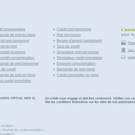
it renouvelable
Credit pret personnel
L'assi
pour to
nde de pret en ligne
Pret personnel
at pret personnel
Besoin d'argent rapidement
Tous
at de pret
Taux de credit
Les a
 credit revolving
Simulation pret personnel
Lexi
 credit consommation
Simulateur credit immobilier
ande de pret personnel
Emprunt consommation
e de credit
Demande de pret immo
nde de pret en ligne
Credit immobilier en ligne
ul credit immobilier
 BLOGGERS VIRTUAL WEB SL
Un crédit vous engage et doit être remboursé. Vérifiez vos 
Voir les conditions financières sur les sites de nos partenaires
 en ligne
Rachat de credit immobilier
sommation