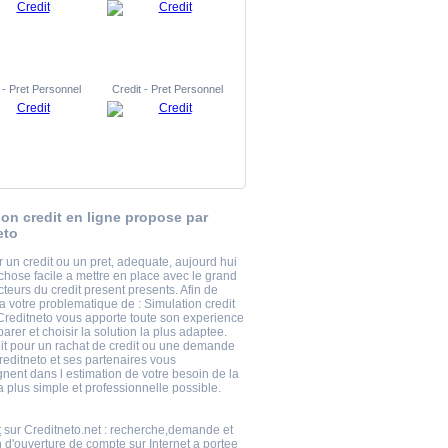
 - Pret Personnel
Credit - Pret Personnel
ion credit en ligne propose par
eto
 un credit ou un pret, adequate, aujourd hui
chose facile a mettre en place avec le grand
teurs du credit present presents. Afin de
a votre problematique de : Simulation credit
 Creditneto vous apporte toute son experience
rer et choisir la solution la plus adaptee.
it pour un rachat de credit ou une demande
reditneto et ses partenaires vous
ent dans l estimation de votre besoin de la
 plus simple et professionnelle possible.
t
sur Creditneto.net : recherche,demande et
n d'ouverture de compte sur Internet a portee