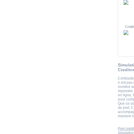
Credit
Simulat
Creditn
Contracter
n est pas 
nombre ac
repondre 
en ligne,
pour compa
Que ce so
de pret, C
accompagn
maniere la
Pret credi
simulatio