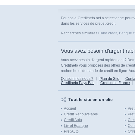
Pour cela Creditneto.net a selectionne pour 
dans les services de pret et credit.
Recherches similaires
Carte credit
,
Banque cr
Vous avez besoin d'argent rap
Vous avez besoin d'argent rapidement ? Dema
Creditneto vous proposes des offres de crédi
recherche et demande de crédit en ligne. Vous
Qui sommes nous ?
Plan du Site
Conta
Creditneto Pays Bas
Creditneto France
Tout le site en un clic
Accueil
Pret
Credit Renouvelable
Pret
Credit Auto
Cred
Livret Epargne
Com
Pret Auto
Offr