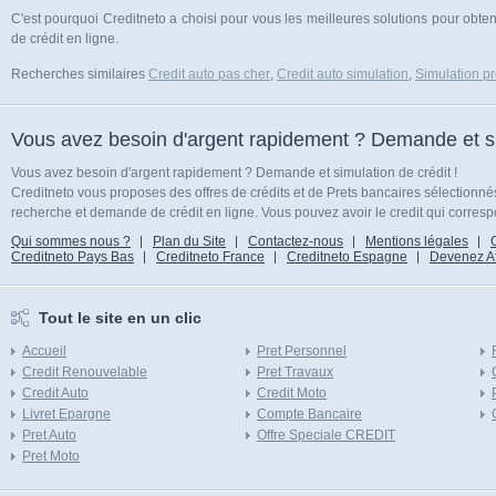
C'est pourquoi Creditneto a choisi pour vous les meilleures solutions pour obteni
de crédit en ligne.
Recherches similaires
Credit auto pas cher
,
Credit auto simulation
,
Simulation pr
Vous avez besoin d'argent rapidement ? Demande et sim
Vous avez besoin d'argent rapidement ? Demande et simulation de crédit !
Creditneto vous proposes des offres de crédits et de Prets bancaires sélectionn
recherche et demande de crédit en ligne. Vous pouvez avoir le credit qui corresp
Qui sommes nous ?
Plan du Site
Contactez-nous
Mentions légales
Creditneto Pays Bas
Creditneto France
Creditneto Espagne
Devenez Affi
Tout le site en un clic
Accueil
Pret Personnel
Credit Renouvelable
Pret Travaux
Credit Auto
Credit Moto
Livret Epargne
Compte Bancaire
Pret Auto
Offre Speciale CREDIT
Pret Moto