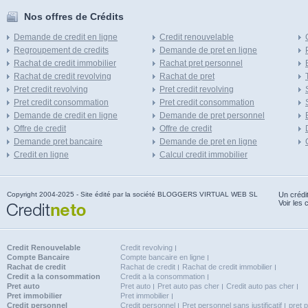
Nos offres de Crédits
Demande de credit en ligne
Credit renouvelable
Regroupement de credits
Demande de pret en ligne
Rachat de credit immobilier
Rachat pret personnel
Rachat de credit revolving
Rachat de pret
Pret credit revolving
Pret credit revolving
Pret credit consommation
Pret credit consommation
Demande de credit en ligne
Demande de pret personnel
Offre de credit
Offre de credit
Demande pret bancaire
Demande de pret en ligne
Credit en ligne
Calcul credit immobilier
Copyright 2004-2025 - Site édité par la société BLOGGERS VIRTUAL WEB SL
Un crédi
Voir les 
Credit Renouvelable
Credit revolving
Compte Bancaire
Compte bancaire en ligne
Rachat de credit
Rachat de credit
Rachat de credit immobilier
Credit a la consommation
Credit a la consommation
Pret auto
Pret auto
Pret auto pas cher
Credit auto pas cher
Pret immobilier
Pret immobilier
Credit personnel
Credit personnel
Pret personnel sans justificatif
pret 