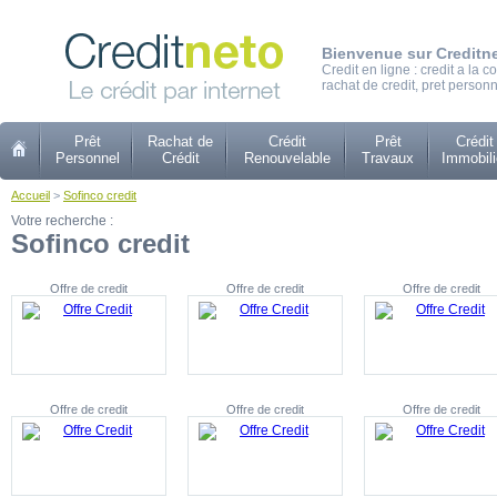
Bienvenue sur Creditn
Credit en ligne : credit a la
rachat de credit, pret personn
Prêt
Rachat de
Crédit
Prêt
Crédit
Personnel
Crédit
Renouvelable
Travaux
Immobili
Accueil
>
Sofinco credit
Votre recherche :
Sofinco credit
Offre de credit
Offre de credit
Offre de credit
Offre de credit
Offre de credit
Offre de credit