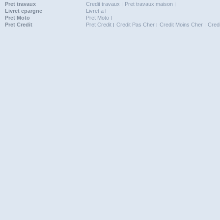
Pret travaux
Credit travaux
Pret travaux maison
Livret epargne
Livret a
Pret Moto
Pret Moto
Pret Credit
Pret Credit
Credit Pas Cher
Credit Moins Cher
Cred