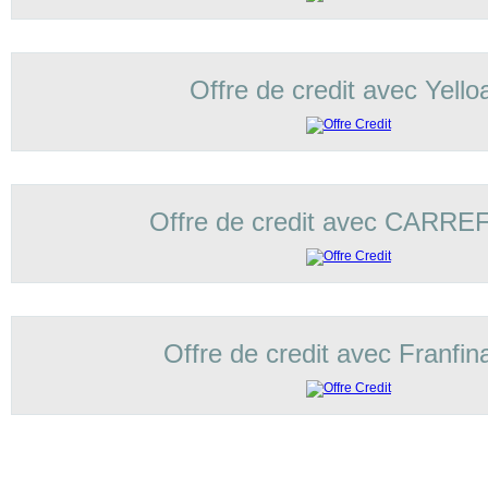
Offre de credit avec Yello
Offre de credit avec CARR
Offre de credit avec Franfin