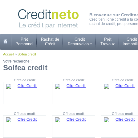
Bienvenue sur Creditn
Credit en ligne : credit a la
rachat de credit, pret personn
Prêt
Rachat de
Crédit
Prêt
Crédit
Personnel
Crédit
Renouvelable
Travaux
Immobili
Accueil
>
Solfea credit
Votre recherche :
Solfea credit
Offre de credit
Offre de credit
Offre de credit
Offre de credit
Offre de credit
Offre de credit