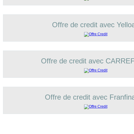
Offre de credit avec Yello
Offre de credit avec CARR
Offre de credit avec Franfin