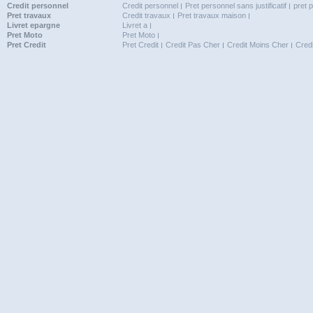
Credit personnel
Credit personnel
Pret personnel sans justificatif
pret 
Pret travaux
Credit travaux
Pret travaux maison
Livret epargne
Livret a
Pret Moto
Pret Moto
Pret Credit
Pret Credit
Credit Pas Cher
Credit Moins Cher
Cred