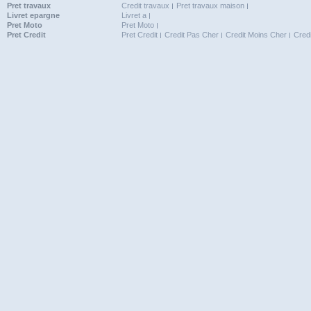
Pret travaux
Credit travaux
Pret travaux maison
Livret epargne
Livret a
Pret Moto
Pret Moto
Pret Credit
Pret Credit
Credit Pas Cher
Credit Moins Cher
Cred