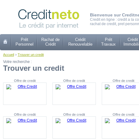
Bienvenue sur Creditn
Credit en ligne : credit a la
rachat de credit, pret personn
Prêt
Rachat de
Crédit
Prêt
Crédit
Personnel
Crédit
Renouvelable
Travaux
Immobili
Accueil
>
Trouver un credit
Votre recherche :
Trouver un credit
Offre de credit
Offre de credit
Offre de credit
Offre de credit
Offre de credit
Offre de credit