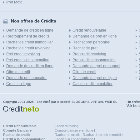
Pret Moto
Nos offres de Crédits
Demande de credit en ligne
Credit renouvelable
Regroupement de credits
Demande de pret en ligne
Rachat de credit immobilier
Rachat pret personnel
Rachat de credit revolving
Rachat de pret
Pret credit revolving
Pret credit revolving
Pret credit consommation
Pret credit consommation
Demande de credit en ligne
Demande de pret personnel
Offre de credit
Offre de credit
Demande pret bancaire
Demande de pret en ligne
Credit en ligne
Calcul credit immobilier
Copyright 2004-2025 - Site édité par la société BLOGGERS VIRTUAL WEB SL
Un crédi
Voir les 
Credit Renouvelable
Credit revolving
Compte Bancaire
Compte bancaire en ligne
Rachat de credit
Rachat de credit
Rachat de credit immobilier
Credit a la consommation
Credit a la consommation