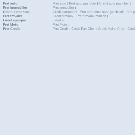
Pret auto
Pret auto
Pret auto pas cher
Credit auto pas cher
Pret immobilier
Pret immobilier
Credit personnel
Credit personnel
Pret personnel sans justificatif
pret 
Pret travaux
Credit travaux
Pret travaux maison
Livret epargne
Livret a
Pret Moto
Pret Moto
Pret Credit
Pret Credit
Credit Pas Cher
Credit Moins Cher
Cred