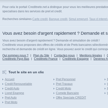
Pour cela le portail Creditneto.net a distingue pour vous les meilleures prestati
specialises dans les services de pret et credit.
Recherches similaires
Carte credit
,
Banque credit
,
Simul emprunt
,
Taux d interet
Vous avez besoin d'argent rapidement ? Demande et sim
Vous avez besoin d'argent rapidement ? Demande et simulation de crédit !
Creditneto vous proposes des offres de crédits et de Prets bancaires sélectionn
recherche et demande de crédit en ligne. Vous pouvez avoir le credit qui corresp
Qui sommes nous ?
Plan du Site
Contactez-nous
Mentions légales
Creditneto Pays Bas
Creditneto France
Creditneto Espagne
Devenez Affi
Tout le site en un clic
Accueil
Pret Personnel
Credit Renouvelable
Pret Travaux
Credit Auto
Credit Moto
Livret Epargne
Compte Bancaire
Pret Auto
Offre Speciale CREDIT
Pret Moto