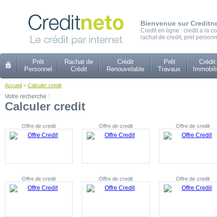
Bienvenue sur Creditn
Credit en ligne : credit a la
rachat de credit, pret personn
Prêt
Rachat de
Crédit
Prêt
Crédit
Personnel
Crédit
Renouvelable
Travaux
Immobili
Accueil
>
Calculer credit
Votre recherche :
Calculer credit
Offre de credit
Offre de credit
Offre de credit
Offre de credit
Offre de credit
Offre de credit