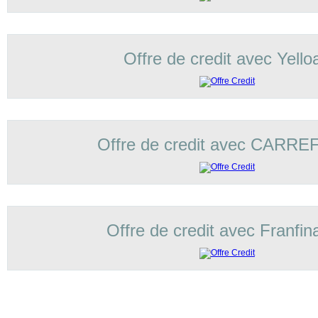
Offre de credit avec Yello
Offre de credit avec CARR
Offre de credit avec Franfin