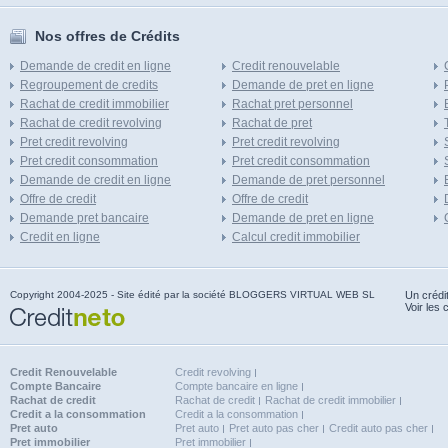
Nos offres de Crédits
Demande de credit en ligne
Credit renouvelable
Regroupement de credits
Demande de pret en ligne
Rachat de credit immobilier
Rachat pret personnel
Rachat de credit revolving
Rachat de pret
Pret credit revolving
Pret credit revolving
Pret credit consommation
Pret credit consommation
Demande de credit en ligne
Demande de pret personnel
Offre de credit
Offre de credit
Demande pret bancaire
Demande de pret en ligne
Credit en ligne
Calcul credit immobilier
Copyright 2004-2025 - Site édité par la société BLOGGERS VIRTUAL WEB SL
Un crédi
Voir les 
Credit Renouvelable
Credit revolving
Compte Bancaire
Compte bancaire en ligne
Rachat de credit
Rachat de credit
Rachat de credit immobilier
Credit a la consommation
Credit a la consommation
Pret auto
Pret auto
Pret auto pas cher
Credit auto pas cher
Pret immobilier
Pret immobilier