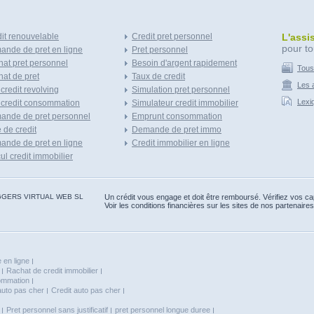
it renouvelable
Credit pret personnel
L'assi
pour to
nde de pret en ligne
Pret personnel
at pret personnel
Besoin d'argent rapidement
Tous
at de pret
Taux de credit
Les a
 credit revolving
Simulation pret personnel
Lexi
 credit consommation
Simulateur credit immobilier
ande de pret personnel
Emprunt consommation
e de credit
Demande de pret immo
nde de pret en ligne
Credit immobilier en ligne
ul credit immobilier
 BLOGGERS VIRTUAL WEB SL
Un crédit vous engage et doit être remboursé. Vérifiez vos 
Voir les conditions financières sur les sites de nos partenaires
 en ligne
Rachat de credit immobilier
sommation
auto pas cher
Credit auto pas cher
Pret personnel sans justificatif
pret personnel longue duree