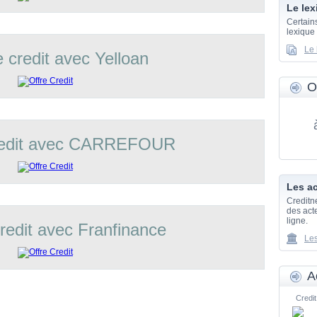
Le lex
Certain
lexique
Le 
e credit avec Yelloan
O
credit avec CARREFOUR
Les ac
Creditn
des acte
ligne.
credit avec Franfinance
Les
A
Credit