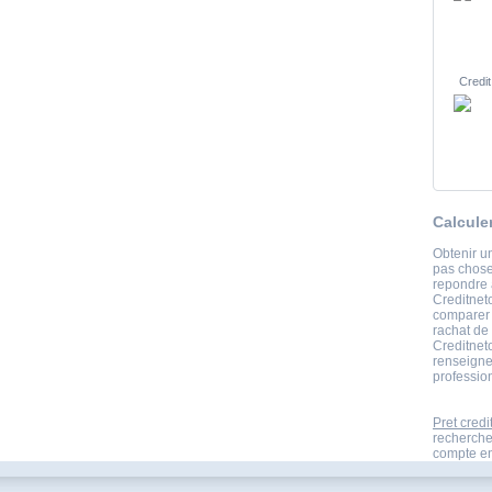
Credit
Calcule
Obtenir un
pas chose
repondre 
Creditneto
comparer e
rachat de
Creditneto
renseigne
professio
Pret credi
recherche
compte en 