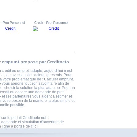
 - Pret Personnel
Credit - Pret Personnel
r emprunt propose par Creditneto
 credit ou un pret, adapte, aujourd hui n est
 aisee avec tous les acteurs presents. Pour
a votre problematique de : Calculer emprunt,
 vous apporte tout son savoir faire afin de
t choisir la solution la plus adaptee. Pour un
 credit ou encore une demande de pret,
 et ses partenaires vous aident a estimer et
r votre besoin de la maniere la plus simple et
nnelle possible.
t
sur le portail Creditneto.net :
,demande et simulation d'ouverture de
ligne a portee de clic !