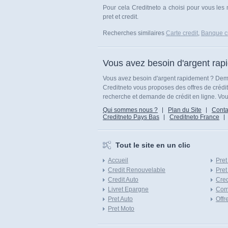
Pour cela Creditneto a choisi pour vous les
pret et credit.
Recherches similaires
Carte credit
,
Banque cr
Vous avez besoin d'argent rap
Vous avez besoin d'argent rapidement ? Dema
Creditneto vous proposes des offres de crédi
recherche et demande de crédit en ligne. Vous
Qui sommes nous ?
Plan du Site
Conta
Creditneto Pays Bas
Creditneto France
Tout le site en un clic
Accueil
Pret
Credit Renouvelable
Pret
Credit Auto
Cred
Livret Epargne
Com
Pret Auto
Offr
Pret Moto