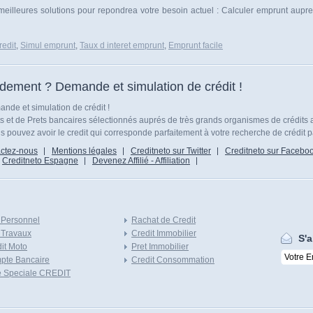
 meilleures solutions pour repondrea votre besoin actuel : Calculer emprunt aupr
edit
,
Simul emprunt
,
Taux d interet emprunt
,
Emprunt facile
idement ? Demande et simulation de crédit !
nde et simulation de crédit !
ts et de Prets bancaires sélectionnés auprés de très grands organismes de crédits 
 pouvez avoir le credit qui corresponde parfaitement à votre recherche de crédit p
ctez-nous
Mentions légales
Creditneto sur Twitter
Creditneto sur Facebo
Creditneto Espagne
Devenez Affilié - Affiliation
 Personnel
Rachat de Credit
 Travaux
Credit Immobilier
S'a
it Moto
Pret Immobilier
pte Bancaire
Credit Consommation
e Speciale CREDIT