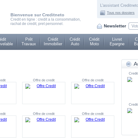
L'assistant Creditneto
Tous nos dossiers
Bienvenue sur Creditneto
Credit en ligne : credit a la consommation,
rachat de credit, pret personnel.
Newsletter
édit
Prêt
Crédit
Crédit
Crédit
Livret
C
velable
Travaux
Immobilier
Auto
Moto
Epargne
Ba
A
Credit
edit
Offre de credit
Offre de credit
Credit
edit
Offre de credit
Offre de credit