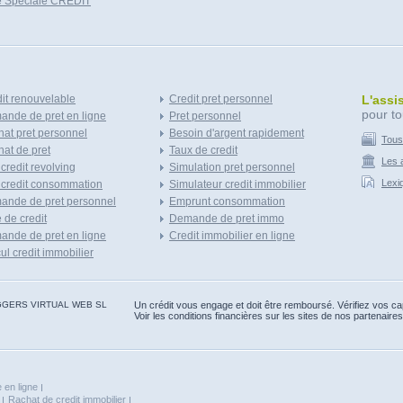
e Speciale CREDIT
it renouvelable
Credit pret personnel
L'assi
pour to
nde de pret en ligne
Pret personnel
at pret personnel
Besoin d'argent rapidement
Tous
at de pret
Taux de credit
Les a
 credit revolving
Simulation pret personnel
Lexi
 credit consommation
Simulateur credit immobilier
ande de pret personnel
Emprunt consommation
e de credit
Demande de pret immo
nde de pret en ligne
Credit immobilier en ligne
ul credit immobilier
 BLOGGERS VIRTUAL WEB SL
Un crédit vous engage et doit être remboursé. Vérifiez vos 
Voir les conditions financières sur les sites de nos partenaires
 en ligne
Rachat de credit immobilier