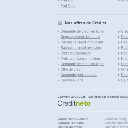
Pret Auto
Offr
Pret Moto
Nos offres de Crédits
Demande de credit en ligne
Cred
Regroupement de credits
Dema
Rachat de credit immobilier
Rach
Rachat de credit revolving
Rach
Pret credit revolving
Pret
Pret credit consommation
Pret
Demande de credit en ligne
Dem
Offre de credit
Offr
Demande pret bancaire
Dema
Credit en ligne
Calc
Copyright 2004-2025 - Site édité par la société
Credit Renouvelable
Credit revolving
Compte Bancaire
Compte bancaire
Rachat de credit
Rachat de credit