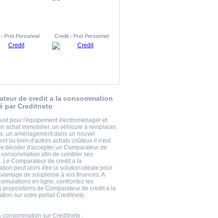
 - Pret Personnel
Credit - Pret Personnel
teur de credit a la consommation
é par Creditneto
soit pour l'équipement électroménager et
un achat immobilier, un véhicule à remplacer,
es, un aménagement dans un nouvel
nt ou bien d'autres achats coûteux il n'est
de décider d'accepter un Comparateur de
la consommation afin de combler ses
 Le Comparateur de credit a la
ion peut alors être la solution idéale pour
vantage de souplesse à vos finances. A
 simulations en ligne, confrontez les
s propositions de Comparateur de credit a la
ion sur votre portail Creditneto.
la consommation
sur Creditneto :