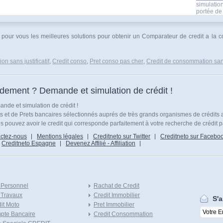
simulatio
portée de 
né pour vous les meilleures solutions pour obtenir un Comparateur de credit a la
n sans justificatif
,
Credit conso
,
Pret conso pas cher
,
Credit de consommation sans 
idement ? Demande et simulation de crédit !
nde et simulation de crédit !
ts et de Prets bancaires sélectionnés auprés de très grands organismes de crédits 
 pouvez avoir le credit qui corresponde parfaitement à votre recherche de crédit p
ctez-nous
Mentions légales
Creditneto sur Twitter
Creditneto sur Facebo
Creditneto Espagne
Devenez Affilié - Affiliation
 Personnel
Rachat de Credit
 Travaux
Credit Immobilier
S'a
it Moto
Pret Immobilier
pte Bancaire
Credit Consommation