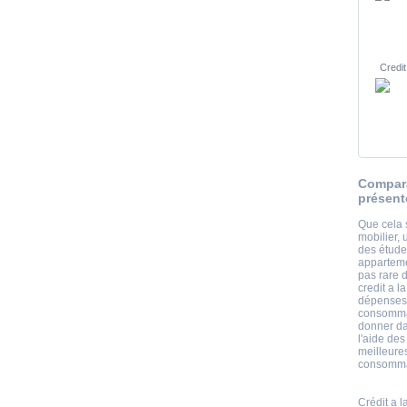
Credit
Compara
présent
Que cela 
mobilier, 
des étud
apparteme
pas rare 
credit a 
dépenses.
consommat
donner da
l'aide des
meilleure
consommat
Crédit a 