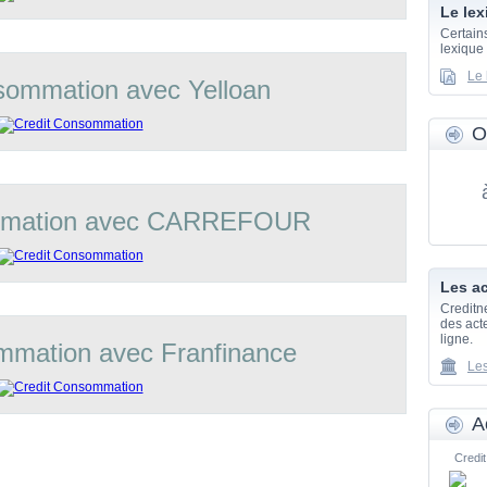
Le lex
Certain
lexique
Le 
sommation avec Yelloan
O
mmation avec CARREFOUR
Les ac
Creditn
des acte
ligne.
mmation avec Franfinance
Les
A
Credit