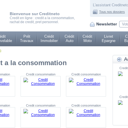
L'assistant Creditneto
Tous nos dossiers
Bienvenue sur Creditneto
Credit en ligne : credit a la consommation,
rachat de credit, pret personnel.
Newsletter
édit
Prêt
Crédit
Crédit
Crédit
Livret
C
velable
Travaux
Immobilier
Auto
Moto
Epargne
Ba
n
A
it a la consommation
Credit
mmation
Credit consommation
Credit consommation
Credit
mmation
Credit consommation
Credit consommation