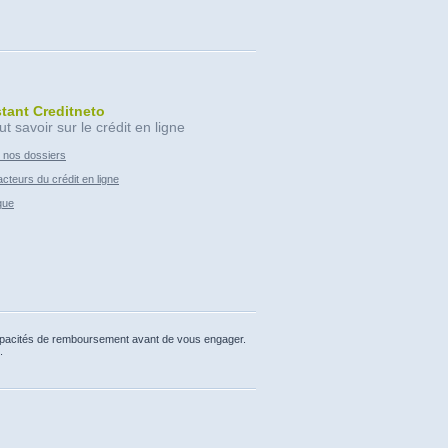
stant Creditneto
ut savoir sur le crédit en ligne
 nos dossiers
cteurs du crédit en ligne
que
capacités de remboursement avant de vous engager.
.