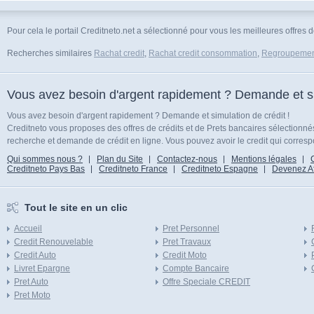
Pour cela le portail Creditneto.net a sélectionné pour vous les meilleures offres 
Recherches similaires
Rachat credit
,
Rachat credit consommation
,
Regroupement
Vous avez besoin d'argent rapidement ? Demande et sim
Vous avez besoin d'argent rapidement ? Demande et simulation de crédit !
Creditneto vous proposes des offres de crédits et de Prets bancaires sélectionn
recherche et demande de crédit en ligne. Vous pouvez avoir le credit qui corresp
Qui sommes nous ?
Plan du Site
Contactez-nous
Mentions légales
Creditneto Pays Bas
Creditneto France
Creditneto Espagne
Devenez Affi
Tout le site en un clic
Accueil
Pret Personnel
Credit Renouvelable
Pret Travaux
Credit Auto
Credit Moto
Livret Epargne
Compte Bancaire
Pret Auto
Offre Speciale CREDIT
Pret Moto