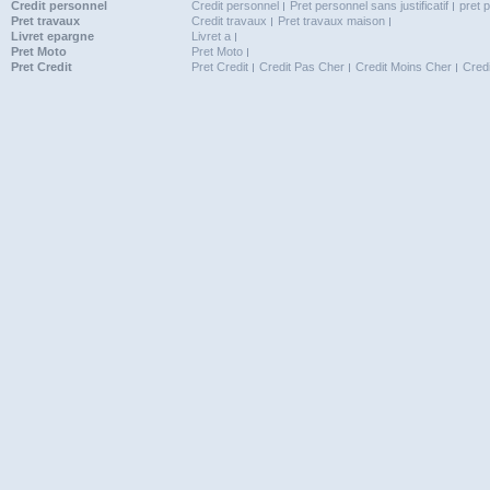
Credit personnel
Credit personnel
Pret personnel sans justificatif
pret 
Pret travaux
Credit travaux
Pret travaux maison
Livret epargne
Livret a
Pret Moto
Pret Moto
Pret Credit
Pret Credit
Credit Pas Cher
Credit Moins Cher
Cred