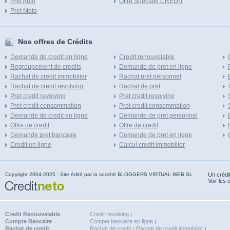
Pret Auto
Offre Speciale CREDIT
Pret Moto
Nos offres de Crédits
Demande de credit en ligne
Credit renouvelable
Regroupement de credits
Demande de pret en ligne
Rachat de credit immobilier
Rachat pret personnel
Rachat de credit revolving
Rachat de pret
Pret credit revolving
Pret credit revolving
Pret credit consommation
Pret credit consommation
Demande de credit en ligne
Demande de pret personnel
Offre de credit
Offre de credit
Demande pret bancaire
Demande de pret en ligne
Credit en ligne
Calcul credit immobilier
Copyright 2004-2025 - Site édité par la société BLOGGERS VIRTUAL WEB SL
Un crédi
Voir les 
Credit Renouvelable
Credit revolving
Compte Bancaire
Compte bancaire en ligne
Rachat de credit
Rachat de credit
Rachat de credit immobilier