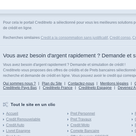
Pour cela le portail Creditneto a sélectionné pour vous les meilleures solutions 
de crédit en ligne.
Recherches similaires
Credit a la consommation sans justificatif
,
Credit conso
,
Cr
Vous avez besoin d'argent rapidement ? Demande et sim
Vous avez besoin d'argent rapidement ? Demande et simulation de crédit !
Creditneto vous proposes des offres de crédits et de Prets bancaires sélectionn
recherche et demande de crédit en ligne. Vous pouvez avoir le credit qui corresp
Qui sommes nous ?
Plan du Site
Contactez-nous
Mentions légales
Creditneto Pays Bas
Creditneto France
Creditneto Espagne
Devenez Affi
Tout le site en un clic
Accueil
Pret Personnel
Credit Renouvelable
Pret Travaux
Credit Auto
Credit Moto
Livret Epargne
Compte Bancaire