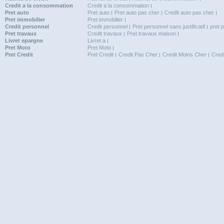
Credit a la consommation
Credit a la consommation
Pret auto
Pret auto
Pret auto pas cher
Credit auto pas cher
Pret immobilier
Pret immobilier
Credit personnel
Credit personnel
Pret personnel sans justificatif
pret 
Pret travaux
Credit travaux
Pret travaux maison
Livret epargne
Livret a
Pret Moto
Pret Moto
Pret Credit
Pret Credit
Credit Pas Cher
Credit Moins Cher
Cred