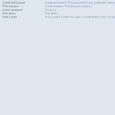
Credit personnel
Credit personnel
Pret personnel sans justificatif
pret 
Pret travaux
Credit travaux
Pret travaux maison
Livret epargne
Livret a
Pret Moto
Pret Moto
Pret Credit
Pret Credit
Credit Pas Cher
Credit Moins Cher
Cred