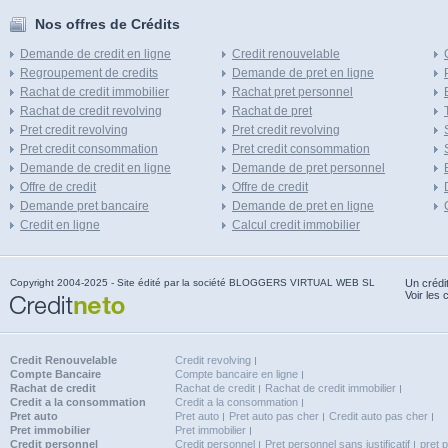
Nos offres de Crédits
Demande de credit en ligne
Credit renouvelable
Regroupement de credits
Demande de pret en ligne
Rachat de credit immobilier
Rachat pret personnel
Rachat de credit revolving
Rachat de pret
Pret credit revolving
Pret credit revolving
Pret credit consommation
Pret credit consommation
Demande de credit en ligne
Demande de pret personnel
Offre de credit
Offre de credit
Demande pret bancaire
Demande de pret en ligne
Credit en ligne
Calcul credit immobilier
Copyright 2004-2025 - Site édité par la société BLOGGERS VIRTUAL WEB SL
Un crédi
Voir les 
Credit Renouvelable
Credit revolving
Compte Bancaire
Compte bancaire en ligne
Rachat de credit
Rachat de credit
Rachat de credit immobilier
Credit a la consommation
Credit a la consommation
Pret auto
Pret auto
Pret auto pas cher
Credit auto pas cher
Pret immobilier
Pret immobilier
Credit personnel
Credit personnel
Pret personnel sans justificatif
pret 