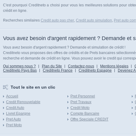
C'est pourquoi Creditneto a choisi pour vous les meilleures solutions pour obten
crédit en ligne.
Recherches similaires
Credit auto pas cher
,
Credit auto simulation
,
Pret auto com
Vous avez besoin d'argent rapidement ? Demande et sim
Vous avez besoin d'argent rapidement ? Demande et simulation de crédit !
Creditneto vous proposes des offres de crédits et de Prets bancaires sélectionn
recherche et demande de crédit en ligne. Vous pouvez avoir le credit qui corresp
Qui sommes nous ?
Plan du Site
Contactez-nous
Mentions légales
Creditneto Pays Bas
Creditneto France
Creditneto Espagne
Devenez Affi
Tout le site en un clic
Accueil
Pret Personnel
Credit Renouvelable
Pret Travaux
Credit Auto
Credit Moto
Livret Epargne
Compte Bancaire
Pret Auto
Offre Speciale CREDIT
Pret Moto