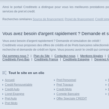
Ainsi le portail Creditneto a distingue pour vous les meilleures prestations 
services de pret et credit.
Recherches similaires
Source de financement
,
Projet de financement
,
Credit sim
Vous avez besoin d'argent rapidement ? Demande et sim
Vous avez besoin d'argent rapidement ? Demande et simulation de crédit !
Creditneto vous proposes des offres de crédits et de Prets bancaires sélectionn
recherche et demande de crédit en ligne. Vous pouvez avoir le credit qui corresp
Qui sommes nous ?
Plan du Site
Contactez-nous
Mentions légales
Creditneto Pays Bas
Creditneto France
Creditneto Espagne
Devenez Affi
Tout le site en un clic
Accueil
Pret Personnel
Credit Renouvelable
Pret Travaux
Credit Auto
Credit Moto
Livret Epargne
Compte Bancaire
Pret Auto
Offre Speciale CREDIT
Pret Moto