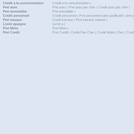
Credit a la consommation
Credit a la consommation
Pret auto
Pret auto
Pret auto pas cher
Credit auto pas cher
Pret immobilier
Pret immobilier
Credit personnel
Credit personnel
Pret personnel sans justificatif
pret 
Pret travaux
Credit travaux
Pret travaux maison
Livret epargne
Livret a
Pret Moto
Pret Moto
Pret Credit
Pret Credit
Credit Pas Cher
Credit Moins Cher
Cred