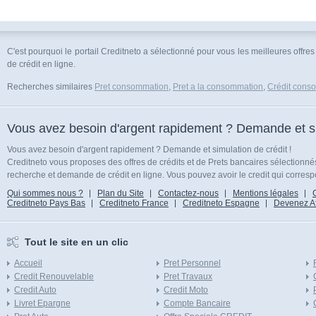
C'est pourquoi le portail Creditneto a sélectionné pour vous les meilleures offres
de crédit en ligne.
Recherches similaires
Pret consommation
,
Pret a la consommation
,
Crédit cons
Vous avez besoin d'argent rapidement ? Demande et sim
Vous avez besoin d'argent rapidement ? Demande et simulation de crédit !
Creditneto vous proposes des offres de crédits et de Prets bancaires sélectionn
recherche et demande de crédit en ligne. Vous pouvez avoir le credit qui corresp
Qui sommes nous ?
Plan du Site
Contactez-nous
Mentions légales
Creditneto Pays Bas
Creditneto France
Creditneto Espagne
Devenez Affi
Tout le site en un clic
Accueil
Pret Personnel
Credit Renouvelable
Pret Travaux
Credit Auto
Credit Moto
Livret Epargne
Compte Bancaire