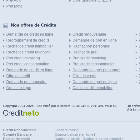
Pret Auto
Offre Speciale CREDIT
Pret Moto
Nos offres de Crédits
Demande de credit en ligne
Credit renouvelable
Regroupement de credits
Demande de pret en ligne
Rachat de credit immobilier
Rachat pret personnel
Rachat de credit revolving
Rachat de pret
Pret credit revolving
Pret credit revolving
Pret credit consommation
Pret credit consommation
Demande de credit en ligne
Demande de pret personnel
Offre de credit
Offre de credit
Demande pret bancaire
Demande de pret en ligne
Credit en ligne
Calcul credit immobilier
Copyright 2004-2025 - Site édité par la société BLOGGERS VIRTUAL WEB SL
Un crédi
Voir les 
Credit Renouvelable
Credit revolving
Compte Bancaire
Compte bancaire en ligne
Rachat de credit
Rachat de credit
Rachat de credit immobilier