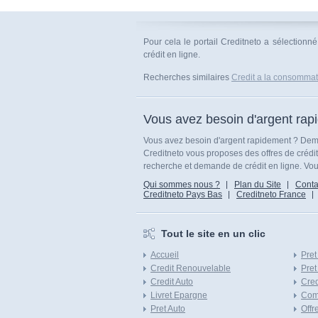
Pour cela le portail Creditneto a sélectionn
crédit en ligne.
Recherches similaires
Credit a la consommatio
Vous avez besoin d'argent rap
Vous avez besoin d'argent rapidement ? Dema
Creditneto vous proposes des offres de crédi
recherche et demande de crédit en ligne. Vous
Qui sommes nous ?
Plan du Site
Conta
Creditneto Pays Bas
Creditneto France
Tout le site en un clic
Accueil
Pret
Credit Renouvelable
Pret
Credit Auto
Cred
Livret Epargne
Com
Pret Auto
Offr