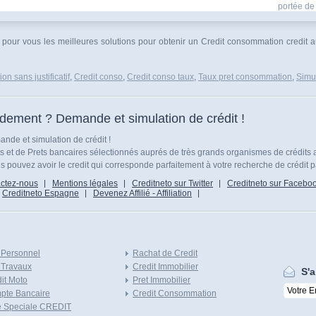
portée de 
é pour vous les meilleures solutions pour obtenir un Credit consommation credit a
n sans justificatif
,
Credit conso
,
Credit conso taux
,
Taux pret consommation
,
Simu
idement ? Demande et simulation de crédit !
nde et simulation de crédit !
ts et de Prets bancaires sélectionnés auprés de très grands organismes de crédits 
 pouvez avoir le credit qui corresponde parfaitement à votre recherche de crédit p
ctez-nous
Mentions légales
Creditneto sur Twitter
Creditneto sur Facebo
Creditneto Espagne
Devenez Affilié - Affiliation
 Personnel
Rachat de Credit
 Travaux
Credit Immobilier
S'a
it Moto
Pret Immobilier
pte Bancaire
Credit Consommation
e Speciale CREDIT