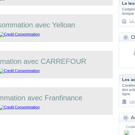
Le lex
Certain
lexique
Le 
sommation avec Yelloan
O
mmation avec CARREFOUR
Les ac
Creditn
des acte
ligne.
mmation avec Franfinance
Les
A
Credit