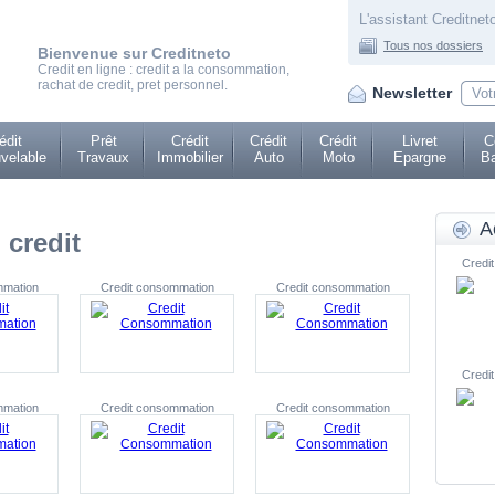
L'assistant Creditneto
Tous nos dossiers
Bienvenue sur Creditneto
Credit en ligne : credit a la consommation,
rachat de credit, pret personnel.
Newsletter
édit
Prêt
Crédit
Crédit
Crédit
Livret
C
velable
Travaux
Immobilier
Auto
Moto
Epargne
Ba
A
credit
Credit
mmation
Credit consommation
Credit consommation
Credit
mmation
Credit consommation
Credit consommation