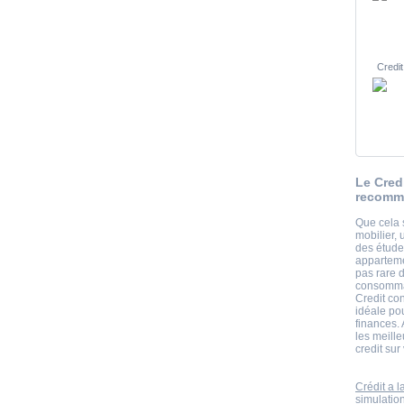
Credit
Le Cred
recomma
Que cela 
mobilier, 
des étud
apparteme
pas rare 
consommat
Credit con
idéale po
finances. 
les meill
credit sur
Crédit a 
simulatio