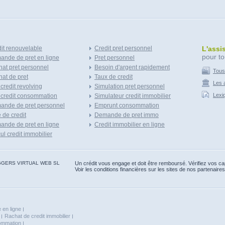
it renouvelable
Credit pret personnel
L'assi
pour to
nde de pret en ligne
Pret personnel
at pret personnel
Besoin d'argent rapidement
Tous
at de pret
Taux de credit
Les a
 credit revolving
Simulation pret personnel
Lexi
 credit consommation
Simulateur credit immobilier
ande de pret personnel
Emprunt consommation
e de credit
Demande de pret immo
nde de pret en ligne
Credit immobilier en ligne
ul credit immobilier
 BLOGGERS VIRTUAL WEB SL
Un crédit vous engage et doit être remboursé. Vérifiez vos 
Voir les conditions financières sur les sites de nos partenaires
 en ligne
Rachat de credit immobilier
sommation