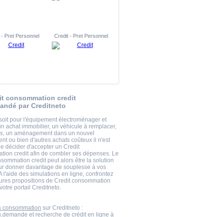
 - Pret Personnel
Credit - Pret Personnel
it consommation credit
ndé par Creditneto
soit pour l'équipement électroménager et
un achat immobilier, un véhicule à remplacer,
es, un aménagement dans un nouvel
nt ou bien d'autres achats coûteux il n'est
de décider d'accepter un Credit
ion credit afin de combler ses dépenses. Le
sommation credit peut alors être la solution
ur donner davantage de souplesse à vos
A l'aide des simulations en ligne, confrontez
eures propositions de Credit consommation
 votre portail Creditneto.
la consommation
sur Creditneto :
n,demande et recherche de crédit en ligne à