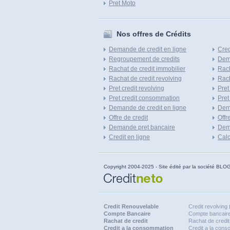
Pret Moto
Nos offres de Crédits
Demande de credit en ligne
Cred
Regroupement de credits
Dema
Rachat de credit immobilier
Rach
Rachat de credit revolving
Rach
Pret credit revolving
Pret
Pret credit consommation
Pret
Demande de credit en ligne
Dem
Offre de credit
Offr
Demande pret bancaire
Dema
Credit en ligne
Calc
Copyright 2004-2025 - Site édité par la société
Credit Renouvelable
Credit revolving
Compte Bancaire
Compte bancaire
Rachat de credit
Rachat de credit
Credit a la consommation
Credit a la con