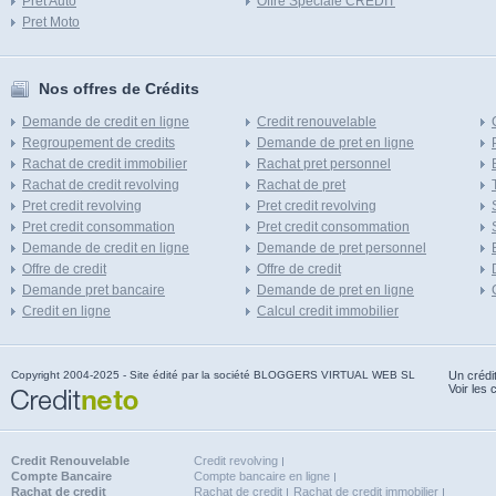
Pret Auto
Offre Speciale CREDIT
Pret Moto
Nos offres de Crédits
Demande de credit en ligne
Credit renouvelable
Regroupement de credits
Demande de pret en ligne
Rachat de credit immobilier
Rachat pret personnel
Rachat de credit revolving
Rachat de pret
Pret credit revolving
Pret credit revolving
Pret credit consommation
Pret credit consommation
Demande de credit en ligne
Demande de pret personnel
Offre de credit
Offre de credit
Demande pret bancaire
Demande de pret en ligne
Credit en ligne
Calcul credit immobilier
Copyright 2004-2025 - Site édité par la société BLOGGERS VIRTUAL WEB SL
Un crédi
Voir les 
Credit Renouvelable
Credit revolving
Compte Bancaire
Compte bancaire en ligne
Rachat de credit
Rachat de credit
Rachat de credit immobilier