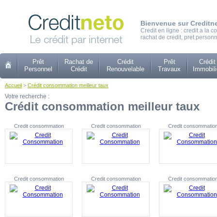
Bienvenue sur Creditn
Credit en ligne : credit a la
rachat de credit, pret personn
Prêt
Rachat de
Crédit
Prêt
Crédit
Personnel
Crédit
Renouvelable
Travaux
Immobili
Accueil
>
Crédit consommation meilleur taux
Votre recherche :
Crédit consommation meilleur taux
Credit consommation
Credit consommation
Credit consommatio
Credit consommation
Credit consommation
Credit consommatio