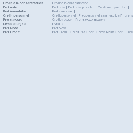
Credit a la consommation
Credit a la consommation
Pret auto
Pret auto
Pret auto pas cher
Credit auto pas cher
Pret immobilier
Pret immobilier
Credit personnel
Credit personnel
Pret personnel sans justificatif
pret 
Pret travaux
Credit travaux
Pret travaux maison
Livret epargne
Livret a
Pret Moto
Pret Moto
Pret Credit
Pret Credit
Credit Pas Cher
Credit Moins Cher
Cred