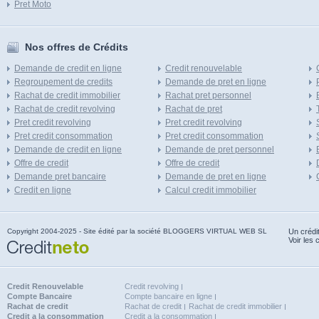
Pret Moto
Nos offres de Crédits
Demande de credit en ligne
Credit renouvelable
Regroupement de credits
Demande de pret en ligne
Rachat de credit immobilier
Rachat pret personnel
Rachat de credit revolving
Rachat de pret
Pret credit revolving
Pret credit revolving
Pret credit consommation
Pret credit consommation
Demande de credit en ligne
Demande de pret personnel
Offre de credit
Offre de credit
Demande pret bancaire
Demande de pret en ligne
Credit en ligne
Calcul credit immobilier
Copyright 2004-2025 - Site édité par la société BLOGGERS VIRTUAL WEB SL
Un crédi
Voir les 
Credit Renouvelable
Credit revolving
Compte Bancaire
Compte bancaire en ligne
Rachat de credit
Rachat de credit
Rachat de credit immobilier
Credit a la consommation
Credit a la consommation