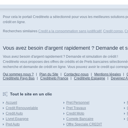
Pour cela le portail Creditneto a sélectionné pour vous les meilleures solutions 
crédit en ligne.
Recherches similaires
Credit a la consommation sans justificatif
,
Credit conso
,
Cr
Vous avez besoin d'argent rapidement ? Demande et sim
Vous avez besoin d'argent rapidement ? Demande et simulation de crédit !
Creditneto vous proposes des offres de crédits et de Prets bancaires sélectionn
recherche et demande de crédit en ligne. Vous pouvez avoir le credit qui corresp
Qui sommes nous ?
Plan du Site
Contactez-nous
Mentions légales
Creditneto Pays Bas
Creditneto France
Creditneto Espagne
Devenez Affi
Tout le site en un clic
Accueil
Pret Personnel
Credit Renouvelable
Pret Travaux
Credit Auto
Credit Moto
Livret Epargne
Compte Bancaire
Pret Auto
Offre Speciale CREDIT