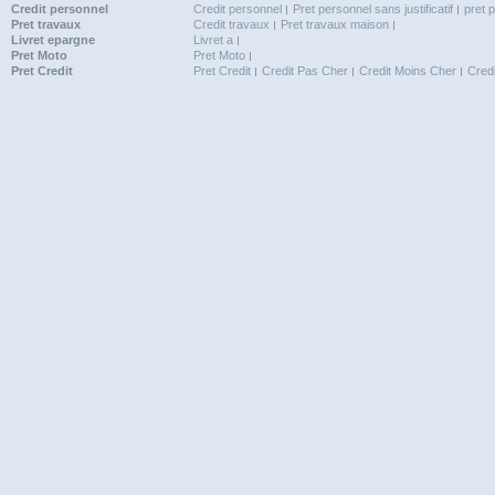
Credit personnel
Credit personnel
Pret personnel sans justificatif
pret 
Pret travaux
Credit travaux
Pret travaux maison
Livret epargne
Livret a
Pret Moto
Pret Moto
Pret Credit
Pret Credit
Credit Pas Cher
Credit Moins Cher
Cred