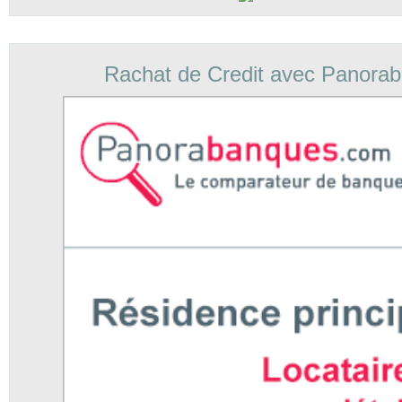
Rachat de Credit avec Panora