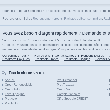
Pour cela le portail Creditneto.net a sélectionné pour vous les meilleures offres d
Recherches similaires
Regroupement credits
,
Rachat credit consommation
,
Rach
Vous avez besoin d'argent rapidement ? Demande et sim
Vous avez besoin d'argent rapidement ? Demande et simulation de crédit !
Creditneto vous proposes des offres de crédits et de Prets bancaires sélectionn
recherche et demande de crédit en ligne. Vous pouvez avoir le credit qui corresp
Qui sommes nous ?
Plan du Site
Contactez-nous
Mentions légales
Creditneto Pays Bas
Creditneto France
Creditneto Espagne
Devenez Affi
Tout le site en un clic
Accueil
Pret Personnel
Credit Renouvelable
Pret Travaux
Credit Auto
Credit Moto
Livret Epargne
Compte Bancaire
Pret Auto
Offre Speciale CREDIT
Pret Moto