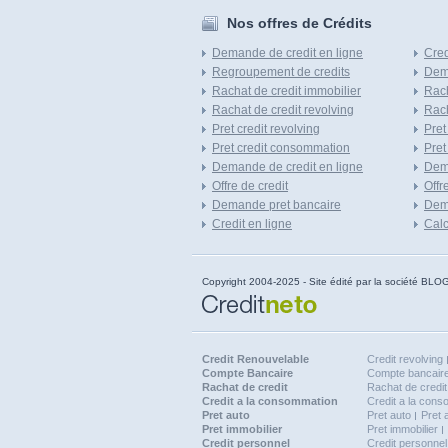
Nos offres de Crédits
Demande de credit en ligne
Cred
Regroupement de credits
Dema
Rachat de credit immobilier
Rach
Rachat de credit revolving
Rach
Pret credit revolving
Pret
Pret credit consommation
Pret
Demande de credit en ligne
Dem
Offre de credit
Offr
Demande pret bancaire
Dema
Credit en ligne
Calc
Copyright 2004-2025 - Site édité par la société
Credit Renouvelable
Credit revolving
Compte Bancaire
Compte bancaire
Rachat de credit
Rachat de credit
Credit a la consommation
Credit a la con
Pret auto
Pret auto
Pret 
Pret immobilier
Pret immobilier
Credit personnel
Credit personnel