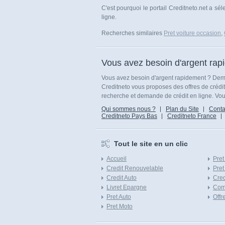
C'est pourquoi le portail Creditneto.net a sél
ligne.
Recherches similaires
Pret voiture occasion
,
Vous avez besoin d'argent rap
Vous avez besoin d'argent rapidement ? Dema
Creditneto vous proposes des offres de crédi
recherche et demande de crédit en ligne. Vous
Qui sommes nous ?
Plan du Site
Conta
Creditneto Pays Bas
Creditneto France
Tout le site en un clic
Accueil
Pret
Credit Renouvelable
Pret
Credit Auto
Cred
Livret Epargne
Com
Pret Auto
Offr
Pret Moto