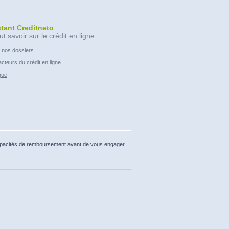
stant Creditneto
ut savoir sur le crédit en ligne
 nos dossiers
cteurs du crédit en ligne
que
capacités de remboursement avant de vous engager.
.