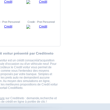
 - Pret Personnel
Credit - Pret Personnel
it voitur présenté par Creditneto
voitur est un crédit consacréàl'acquisition
cule d'occasion ou d'un véhicule neuf. Pour
coûteux le Credit voitur vous permet de
r comme vous l'entendez des moyens
s proposés par votre banque. Simples et
, les prets auto ne demandent aucune
ion. Au moyen des simulations en ligne,
les meilleures propositions de Credit voitur
portail CreditNeto.
ture
sur Creditneto : demande,recherche et
 de crédit en ligne à portée de clic !