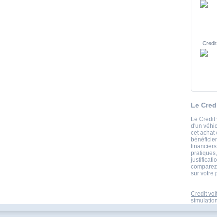
Credit
Le Cred
Le Credit 
d'un véhi
cet achat 
bénéficie
financier
pratiques
justificat
comparez 
sur votre 
Credit voi
simulation