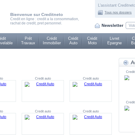
L'assistant Creditneto
Tous nos dossiers
Bienvenue sur Creditneto
Credit en ligne : credit a la consommation,
rachat de credit, pret personnel.
Newsletter
édit
Prêt
Crédit
Crédit
Crédit
Livret
C
velable
Travaux
Immobilier
Auto
Moto
Epargne
Ba
A
Credit
to
Credit auto
Credit auto
Credit
to
Credit auto
Credit auto