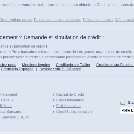
ectionné pour vous les meilleures solutions pour obtenir un Credit voitur auprès de
Credit voiture neuve
,
Pret voiture neuve simulation
,
Prêt voiture neuve
,
Crédits aut
idement ? Demande et simulation de crédit !
nde et simulation de crédit !
ts et de Prets bancaires sélectionnés auprés de très grands organismes de crédits 
 pouvez avoir le credit qui corresponde parfaitement à votre recherche de crédit p
ctez-nous
Mentions légales
Creditneto sur Twitter
Creditneto sur Facebo
Creditneto Espagne
Devenez Affilié - Affiliation
 Personnel
Rachat de Credit
 Travaux
Credit Immobilier
S'a
it Moto
Pret Immobilier
pte Bancaire
Credit Consommation
e Speciale CREDIT