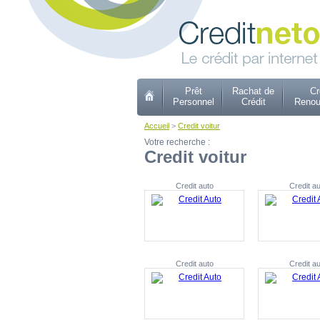
Prêt
Rachat de
Cr
Personnel
Crédit
Renou
Accueil
>
Credit voitur
Votre recherche :
Credit voitur
Credit auto
Credit au
Credit auto
Credit au