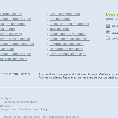
it renouvelable
Credit pret personnel
L'assi
pour to
nde de pret en ligne
Pret personnel
at pret personnel
Besoin d'argent rapidement
Tous
at de pret
Taux de credit
Les a
 credit revolving
Simulation pret personnel
Lexi
 credit consommation
Simulateur credit immobilier
ande de pret personnel
Emprunt consommation
e de credit
Demande de pret immo
nde de pret en ligne
Credit immobilier en ligne
ul credit immobilier
 BLOGGERS VIRTUAL WEB SL
Un crédit vous engage et doit être remboursé. Vérifiez vos 
Voir les conditions financières sur les sites de nos partenaires
 en ligne
Rachat de credit immobilier
sommation
auto pas cher
Credit auto pas cher
Pret personnel sans justificatif
pret personnel longue duree