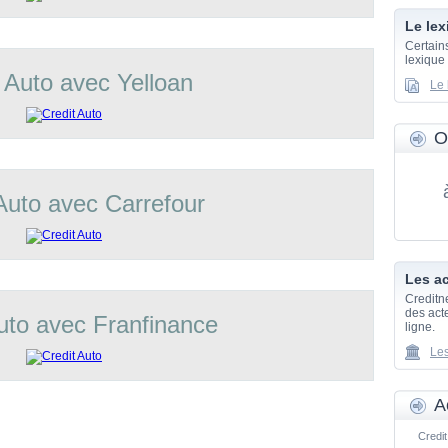
Le lex
Certain
lexique
 Auto avec Yelloan
Le 
O
Auto avec Carrefour
Les ac
Creditn
des acte
uto avec Franfinance
ligne.
Les
A
Credit