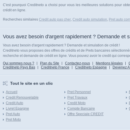
C'est pourquoi Creditneto a choisi pour vous les meilleures solutions pour obte
crédit en ligne.
Recherches similaires
Credit auto pas cher
,
Credit auto simulation
,
Pret auto com
Vous avez besoin d'argent rapidement ? Demande et sim
Vous avez besoin d'argent rapidement ? Demande et simulation de crédit !
Creditneto vous proposes des offres de crédits et de Prets bancaires sélectionn
recherche et demande de crédit en ligne. Vous pouvez avoir le credit qui corresp
Qui sommes nous ?
Plan du Site
Contactez-nous
Mentions légales
Creditneto Pays Bas
Creditneto France
Creditneto Espagne
Devenez Affi
Tout le site en un clic
Accueil
Pret Personnel
Credit Renouvelable
Pret Travaux
Credit Auto
Credit Moto
Livret Epargne
Compte Bancaire
Pret Auto
Offre Speciale CREDIT
Pret Moto