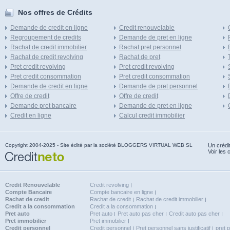
Nos offres de Crédits
Demande de credit en ligne
Credit renouvelable
Regroupement de credits
Demande de pret en ligne
Rachat de credit immobilier
Rachat pret personnel
Rachat de credit revolving
Rachat de pret
Pret credit revolving
Pret credit revolving
Pret credit consommation
Pret credit consommation
Demande de credit en ligne
Demande de pret personnel
Offre de credit
Offre de credit
Demande pret bancaire
Demande de pret en ligne
Credit en ligne
Calcul credit immobilier
Copyright 2004-2025 - Site édité par la société BLOGGERS VIRTUAL WEB SL
Un crédi
Voir les 
Credit Renouvelable
Credit revolving
Compte Bancaire
Compte bancaire en ligne
Rachat de credit
Rachat de credit
Rachat de credit immobilier
Credit a la consommation
Credit a la consommation
Pret auto
Pret auto
Pret auto pas cher
Credit auto pas cher
Pret immobilier
Pret immobilier
Credit personnel
Credit personnel
Pret personnel sans justificatif
pret 