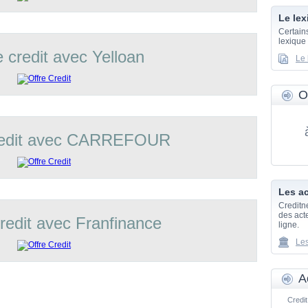
Le lex
Certain
lexique
e credit avec Yelloan
Le 
O
credit avec CARREFOUR
Les ac
Creditn
des acte
credit avec Franfinance
ligne.
Les
A
Credit