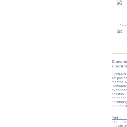
Credit
Demand
Creditn
Contracter
est pas ch
marche. A
Demande c
experienc
solution. 
demande d
accompagn
maniere la
Pret credi
recherche
compte onl