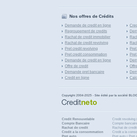
Nos offres de Crédits
Demande de credit en ligne
Cred
Regroupement de credits
Dema
Rachat de credit immobilier
Rach
Rachat de credit revolving
Rach
Pret credit revolving
Pret
Pret credit consommation
Pret
Demande de credit en ligne
Dem
Offre de credit
Offr
Demande pret bancaire
Dema
Credit en ligne
Calc
Copyright 2004-2025 - Site édité par la société
Credit Renouvelable
Credit revolving
Compte Bancaire
Compte bancaire
Rachat de credit
Rachat de credit
Credit a la consommation
Credit a la con
Pret auto
Pret auto
Pret 