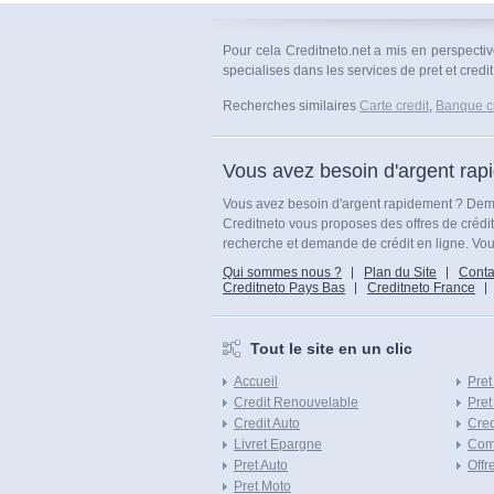
Pour cela Creditneto.net a mis en perspecti
specialises dans les services de pret et credit
Recherches similaires
Carte credit
,
Banque cr
Vous avez besoin d'argent rap
Vous avez besoin d'argent rapidement ? Dema
Creditneto vous proposes des offres de crédi
recherche et demande de crédit en ligne. Vous
Qui sommes nous ?
Plan du Site
Conta
Creditneto Pays Bas
Creditneto France
Tout le site en un clic
Accueil
Pret
Credit Renouvelable
Pret
Credit Auto
Cred
Livret Epargne
Com
Pret Auto
Offr
Pret Moto