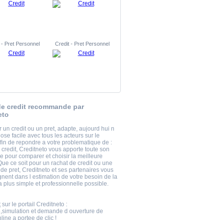
 - Pret Personnel
Credit - Pret Personnel
e credit recommande par
eto
 un credit ou un pret, adapte, aujourd hui n
ose facile avec tous les acteurs sur le
fin de repondre a votre problematique de :
redit, Creditneto vous apporte toute son
e pour comparer et choisir la meilleure
Que ce soit pour un rachat de credit ou une
e pret, Creditneto et ses partenaires vous
ent dans l estimation de votre besoin de la
 plus simple et professionnelle possible.
t
sur le portail Creditneto :
,simulation et demande d ouverture de
ine a portee de clic !