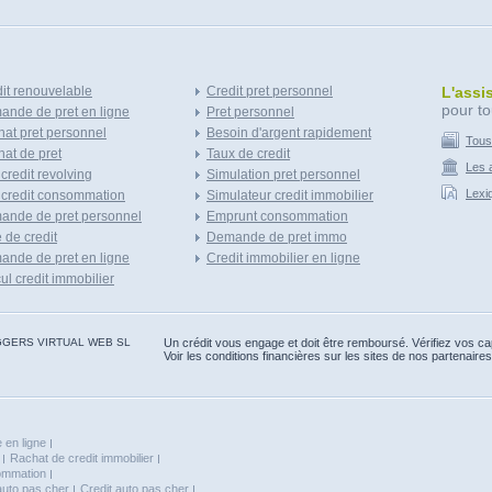
it renouvelable
Credit pret personnel
L'assi
pour to
nde de pret en ligne
Pret personnel
at pret personnel
Besoin d'argent rapidement
Tous
at de pret
Taux de credit
Les a
 credit revolving
Simulation pret personnel
Lexi
 credit consommation
Simulateur credit immobilier
ande de pret personnel
Emprunt consommation
e de credit
Demande de pret immo
nde de pret en ligne
Credit immobilier en ligne
ul credit immobilier
 BLOGGERS VIRTUAL WEB SL
Un crédit vous engage et doit être remboursé. Vérifiez vos 
Voir les conditions financières sur les sites de nos partenaires
 en ligne
Rachat de credit immobilier
sommation
auto pas cher
Credit auto pas cher