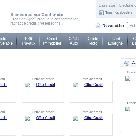
L'assistant Creditneto
Tous nos dossiers
Bienvenue sur Creditneto
Credit en ligne : credit a la consommation,
rachat de credit, pret personnel.
Newsletter
édit
Prêt
Crédit
Crédit
Crédit
Livret
C
velable
Travaux
Immobilier
Auto
Moto
Epargne
Ba
A
Credit
edit
Offre de credit
Offre de credit
Credit
edit
Offre de credit
Offre de credit