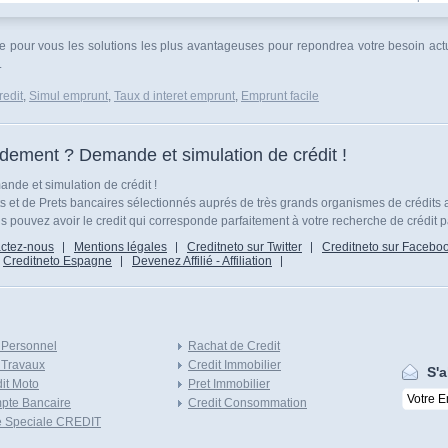
ve pour vous les solutions les plus avantageuses pour repondrea votre besoin a
.
edit
,
Simul emprunt
,
Taux d interet emprunt
,
Emprunt facile
idement ? Demande et simulation de crédit !
nde et simulation de crédit !
ts et de Prets bancaires sélectionnés auprés de très grands organismes de crédits 
 pouvez avoir le credit qui corresponde parfaitement à votre recherche de crédit p
ctez-nous
Mentions légales
Creditneto sur Twitter
Creditneto sur Facebo
Creditneto Espagne
Devenez Affilié - Affiliation
 Personnel
Rachat de Credit
 Travaux
Credit Immobilier
S'a
it Moto
Pret Immobilier
pte Bancaire
Credit Consommation
e Speciale CREDIT