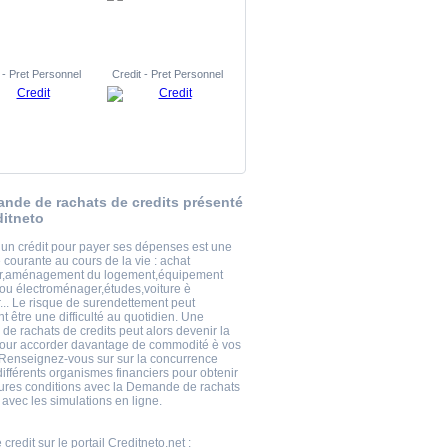
 - Pret Personnel
Credit - Pret Personnel
nde de rachats de credits présenté
ditneto
 un crédit pour payer ses dépenses est une
courante au cours de la vie : achat
er,aménagement du logement,équipement
 ou électroménager,études,voiture è
... Le risque de surendettement peut
 être une difficulté au quotidien. Une
e rachats de credits peut alors devenir la
pour accorder davantage de commodité è vos
 Renseignez-vous sur sur la concurrence
différents organismes financiers pour obtenir
eures conditions avec la Demande de rachats
 avec les simulations en ligne.
 credit
sur le portail Creditneto.net :