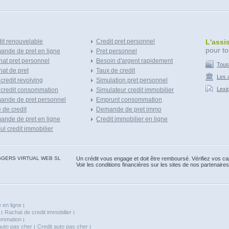
it renouvelable
Credit pret personnel
L'assi
pour to
nde de pret en ligne
Pret personnel
at pret personnel
Besoin d'argent rapidement
Tous
at de pret
Taux de credit
Les a
 credit revolving
Simulation pret personnel
Lexi
 credit consommation
Simulateur credit immobilier
ande de pret personnel
Emprunt consommation
e de credit
Demande de pret immo
nde de pret en ligne
Credit immobilier en ligne
ul credit immobilier
 BLOGGERS VIRTUAL WEB SL
Un crédit vous engage et doit être remboursé. Vérifiez vos 
Voir les conditions financières sur les sites de nos partenaires
 en ligne
Rachat de credit immobilier
sommation
auto pas cher
Credit auto pas cher