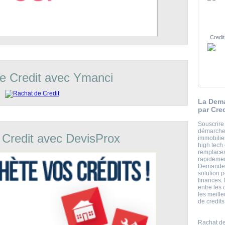
Credit
e Credit avec Ymanci
La Dema
par Cre
Souscrire
démarche 
 Credit avec DevisProx
immobili
high tech
remplacer
rapidement
Demande d
solution 
finances.
entre les 
les meill
de credits
Rachat de