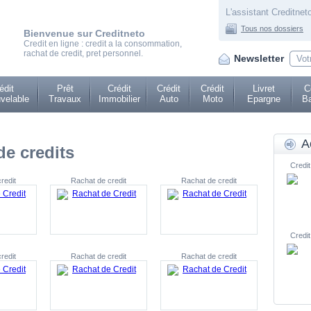
L'assistant Creditneto
Tous nos dossiers
Bienvenue sur Creditneto
Credit en ligne : credit a la consommation,
rachat de credit, pret personnel.
Newsletter
édit
Prêt
Crédit
Crédit
Crédit
Livret
C
velable
Travaux
Immobilier
Auto
Moto
Epargne
Ba
A
e credits
Credit
redit
Rachat de credit
Rachat de credit
Credit
redit
Rachat de credit
Rachat de credit