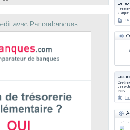
Le lex
Certain
lexique
Le 
edit avec Panorabanques
O
Les ac
Creditn
des acte
ligne.
Les
A
Credit