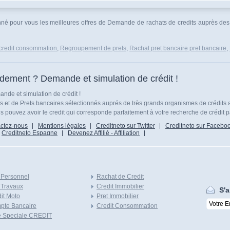
ionné pour vous les meilleures offres de Demande de rachats de credits auprès des 
credit consommation
,
Regroupement de prets
,
Rachat pret bancaire pret bancaire
,
idement ? Demande et simulation de crédit !
nde et simulation de crédit !
ts et de Prets bancaires sélectionnés auprés de très grands organismes de crédits 
 pouvez avoir le credit qui corresponde parfaitement à votre recherche de crédit p
ctez-nous
Mentions légales
Creditneto sur Twitter
Creditneto sur Facebo
Creditneto Espagne
Devenez Affilié - Affiliation
 Personnel
Rachat de Credit
 Travaux
Credit Immobilier
S'a
it Moto
Pret Immobilier
pte Bancaire
Credit Consommation
e Speciale CREDIT