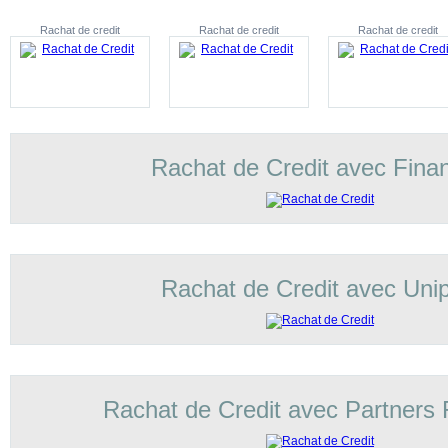
Rachat de credit
Rachat de credit
Rachat de credit
Rachat de Credit avec Fina
Rachat de Credit avec Unip
Rachat de Credit avec Partners