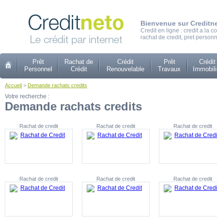
Bienvenue sur Creditn
Credit en ligne : credit a la
rachat de credit, pret personn
Prêt
Rachat de
Crédit
Prêt
Crédit
Personnel
Crédit
Renouvelable
Travaux
Immobili
Accueil
>
Demande rachats credits
Votre recherche :
Demande rachats credits
Rachat de credit
Rachat de credit
Rachat de credit
Rachat de credit
Rachat de credit
Rachat de credit