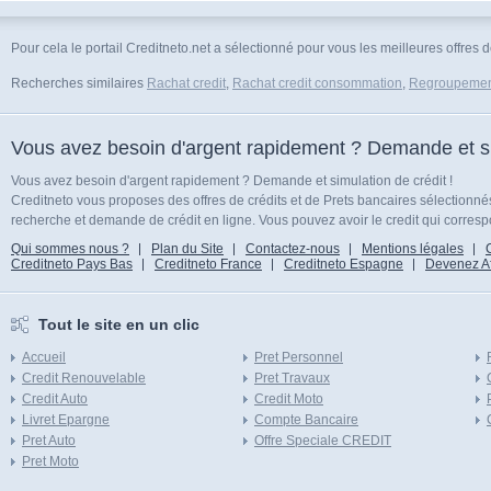
Pour cela le portail Creditneto.net a sélectionné pour vous les meilleures offres
Recherches similaires
Rachat credit
,
Rachat credit consommation
,
Regroupement
Vous avez besoin d'argent rapidement ? Demande et sim
Vous avez besoin d'argent rapidement ? Demande et simulation de crédit !
Creditneto vous proposes des offres de crédits et de Prets bancaires sélectionn
recherche et demande de crédit en ligne. Vous pouvez avoir le credit qui corresp
Qui sommes nous ?
Plan du Site
Contactez-nous
Mentions légales
Creditneto Pays Bas
Creditneto France
Creditneto Espagne
Devenez Affi
Tout le site en un clic
Accueil
Pret Personnel
Credit Renouvelable
Pret Travaux
Credit Auto
Credit Moto
Livret Epargne
Compte Bancaire
Pret Auto
Offre Speciale CREDIT
Pret Moto