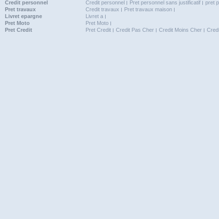
Credit personnel
Credit personnel
Pret personnel sans justificatif
pret 
Pret travaux
Credit travaux
Pret travaux maison
Livret epargne
Livret a
Pret Moto
Pret Moto
Pret Credit
Pret Credit
Credit Pas Cher
Credit Moins Cher
Cred