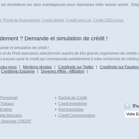
s les prestations les plus avantageuses pour repondrea votre besoin actuel : E
t
,
Projet de financement
,
Credit simple
,
Credit sans cdi
,
Credit 1000 euros
idement ? Demande et simulation de crédit !
nde et simulation de crédit !
ts et de Prets bancaires sélectionnés auprés de très grands organismes de crédits 
 pouvez avoir le credit qui corresponde parfaitement à votre recherche de crédit p
ctez-nous
Mentions légales
Creditneto sur Twitter
Creditneto sur Facebo
Creditneto Espagne
Devenez Affilié - Affiliation
 Personnel
Rachat de Credit
 Travaux
Credit Immobilier
S'a
it Moto
Pret Immobilier
pte Bancaire
Credit Consommation
e Speciale CREDIT