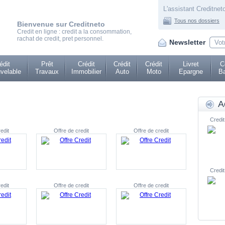
L'assistant Creditneto
Tous nos dossiers
Bienvenue sur Creditneto
Credit en ligne : credit a la consommation,
rachat de credit, pret personnel.
Newsletter
édit
Prêt
Crédit
Crédit
Crédit
Livret
C
velable
Travaux
Immobilier
Auto
Moto
Epargne
Ba
A
Credit
edit
Offre de credit
Offre de credit
Credit
edit
Offre de credit
Offre de credit