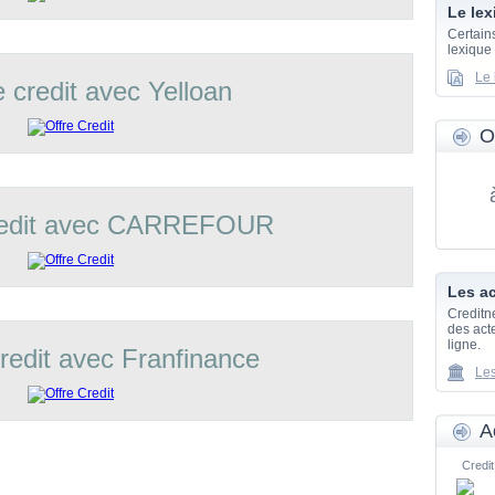
Le lex
Certain
lexique
Le 
e credit avec Yelloan
O
credit avec CARREFOUR
Les ac
Creditn
des acte
ligne.
credit avec Franfinance
Les
A
Credit