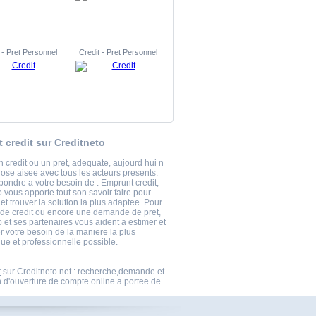
 - Pret Personnel
Credit - Pret Personnel
 credit sur Creditneto
 credit ou un pret, adequate, aujourd hui n
hose aisee avec tous les acteurs presents.
pondre a votre besoin de : Emprunt credit,
 vous apporte tout son savoir faire pour
t trouver la solution la plus adaptee. Pour
 de credit ou encore une demande de pret,
 et ses partenaires vous aident a estimer et
r votre besoin de la maniere la plus
ue et professionnelle possible.
t
sur Creditneto.net : recherche,demande et
n d'ouverture de compte online a portee de