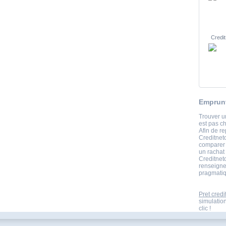
Credit
Emprunt
Trouver un
est pas c
Afin de re
Creditneto
comparer e
un rachat
Creditneto
renseigne
pragmatiq
Pret credi
simulatio
clic !