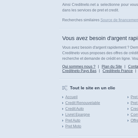
Ainsi Creditneto.net a selectionne pour vou
dans les services de pret et credit.
Recherches similaires
Source de financemen
Vous avez besoin d'argent rap
Vous avez besoin d'argent rapidement ? Dema
Creditneto vous proposes des offres de crédi
recherche et demande de crédit en ligne. Vous
Qui sommes nous ?
Plan du Site
Conta
Creditneto Pays Bas
Creditneto France
Tout le site en un clic
Accueil
Pret
Credit Renouvelable
Pret
Credit Auto
Cred
Livret Epargne
Com
Pret Auto
Offr
Pret Moto