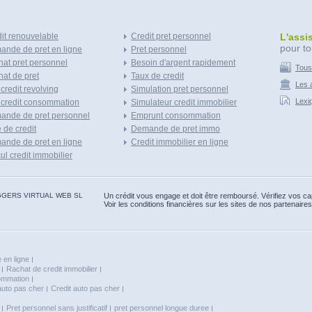
it renouvelable
Credit pret personnel
L'assi
pour to
nde de pret en ligne
Pret personnel
at pret personnel
Besoin d'argent rapidement
Tous
at de pret
Taux de credit
Les a
 credit revolving
Simulation pret personnel
Lexi
 credit consommation
Simulateur credit immobilier
ande de pret personnel
Emprunt consommation
e de credit
Demande de pret immo
nde de pret en ligne
Credit immobilier en ligne
ul credit immobilier
 BLOGGERS VIRTUAL WEB SL
Un crédit vous engage et doit être remboursé. Vérifiez vos 
Voir les conditions financières sur les sites de nos partenaires
 en ligne
Rachat de credit immobilier
sommation
auto pas cher
Credit auto pas cher
Pret personnel sans justificatif
pret personnel longue duree