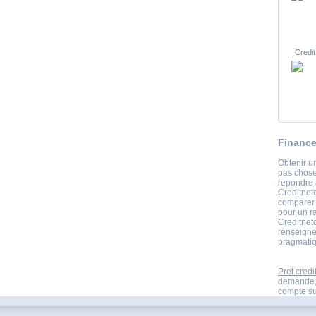
Credit
Finance
Obtenir un
pas chose
repondre 
Creditnet
comparer e
pour un r
Creditneto
renseigne
pragmatiq
Pret credi
demande,r
compte sur