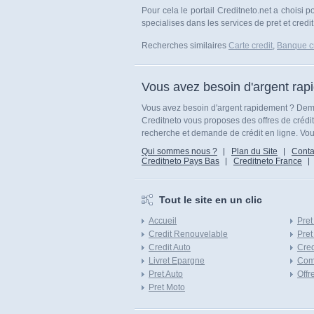
Pour cela le portail Creditneto.net a choisi
specialises dans les services de pret et credit
Recherches similaires
Carte credit
,
Banque cr
Vous avez besoin d'argent rap
Vous avez besoin d'argent rapidement ? Dema
Creditneto vous proposes des offres de crédi
recherche et demande de crédit en ligne. Vous
Qui sommes nous ?
Plan du Site
Conta
Creditneto Pays Bas
Creditneto France
Tout le site en un clic
Accueil
Pret
Credit Renouvelable
Pret
Credit Auto
Cred
Livret Epargne
Com
Pret Auto
Offr
Pret Moto