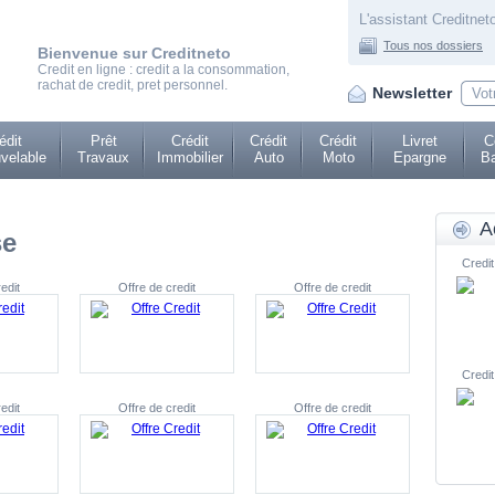
L'assistant Creditneto
Tous nos dossiers
Bienvenue sur Creditneto
Credit en ligne : credit a la consommation,
rachat de credit, pret personnel.
Newsletter
édit
Prêt
Crédit
Crédit
Crédit
Livret
C
velable
Travaux
Immobilier
Auto
Moto
Epargne
Ba
A
se
Credit
edit
Offre de credit
Offre de credit
Credit
edit
Offre de credit
Offre de credit