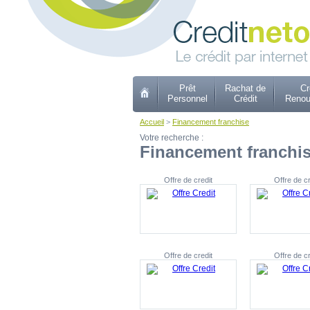
Prêt
Rachat de
Cr
Personnel
Crédit
Renou
Accueil
>
Financement franchise
Votre recherche :
Financement franchi
Offre de credit
Offre de cr
Offre de credit
Offre de cr