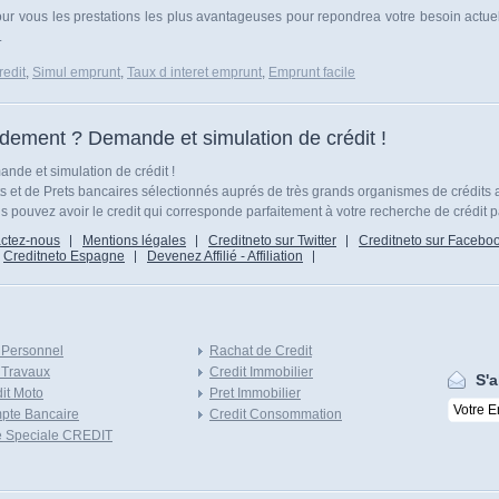
 pour vous les prestations les plus avantageuses pour repondrea votre besoin actu
.
edit
,
Simul emprunt
,
Taux d interet emprunt
,
Emprunt facile
idement ? Demande et simulation de crédit !
nde et simulation de crédit !
ts et de Prets bancaires sélectionnés auprés de très grands organismes de crédits 
 pouvez avoir le credit qui corresponde parfaitement à votre recherche de crédit p
ctez-nous
Mentions légales
Creditneto sur Twitter
Creditneto sur Facebo
Creditneto Espagne
Devenez Affilié - Affiliation
 Personnel
Rachat de Credit
 Travaux
Credit Immobilier
S'a
it Moto
Pret Immobilier
pte Bancaire
Credit Consommation
e Speciale CREDIT