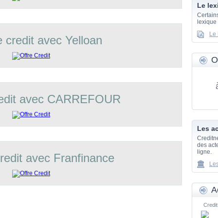
Le lex
Certain
lexique
Le 
e credit avec Yelloan
O
credit avec CARREFOUR
Les ac
Creditn
des acte
ligne.
credit avec Franfinance
Les
A
Credit