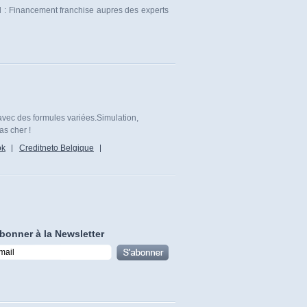
el : Financement franchise aupres des experts
avec des formules variées.Simulation,
as cher !
ok
Creditneto Belgique
bonner à la Newsletter