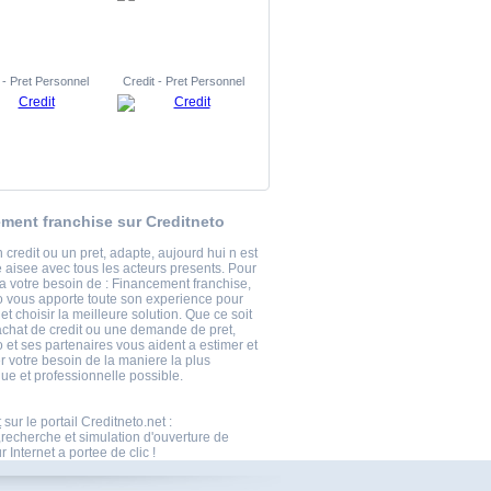
 - Pret Personnel
Credit - Pret Personnel
ment franchise sur Creditneto
 credit ou un pret, adapte, aujourd hui n est
 aisee avec tous les acteurs presents. Pour
a votre besoin de : Financement franchise,
o vous apporte toute son experience pour
t choisir la meilleure solution. Que ce soit
achat de credit ou une demande de pret,
 et ses partenaires vous aident a estimer et
r votre besoin de la maniere la plus
ue et professionnelle possible.
t
sur le portail Creditneto.net :
echerche et simulation d'ouverture de
 Internet a portee de clic !